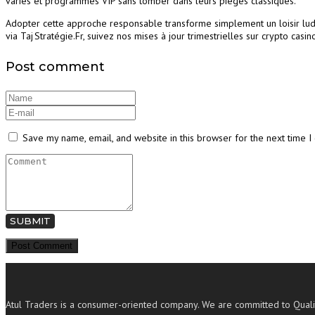
variés et programmes VIP sans tomber dans leurs pièges classiques.​
Adopter cette approche responsable transforme simplement un loisir ludiq
via Taj Stratégie.Fr, suivez nos mises à jour trimestrielles sur crypto cas
Post comment
Save my name, email, and website in this browser for the next time 
SUBMIT
Atul Traders is a consumer-oriented company. We are committed to Qualit