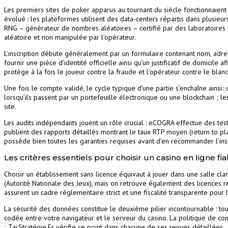
Les premiers sites de poker apparus au tournant du siècle fonctionnaien
évolué : les plateformes utilisent des data‑centers répartis dans plusieu
RNG – générateur de nombres aléatoires – certifié par des laboratoire
aléatoire et non manipulée par l’opérateur.
L’inscription débute généralement par un formulaire contenant nom, adre
fournir une pièce d’identité officielle ainsi qu’un justificatif de domicil
protège à la fois le joueur contre la fraude et l’opérateur contre le blan
Une fois le compte validé, le cycle typique d’une partie s’enchaîne ains
lorsqu’ils passent par un portefeuille électronique ou une blockchain ; l
site.
Les audits indépendants jouent un rôle crucial : eCOGRA effectue des test
publient des rapports détaillés montrant le taux RTP moyen (return to pla
possède bien toutes les garanties requises avant d’en recommander l’insc
Les critères essentiels pour choisir un casino en ligne fi
Choisir un établissement sans licence équivaut à jouer dans une salle clan
(Autorité Nationale des Jeux), mais on retrouve également des licences 
assurent un cadre réglementaire strict et une fiscalité transparente pour
La sécurité des données constitue le deuxième pilier incontournable : tou
codée entre votre navigateur et le serveur du casino. La politique de co
; Taj Stratégie.Fr vérifie ce point dans chacune de ses revues détaillées.