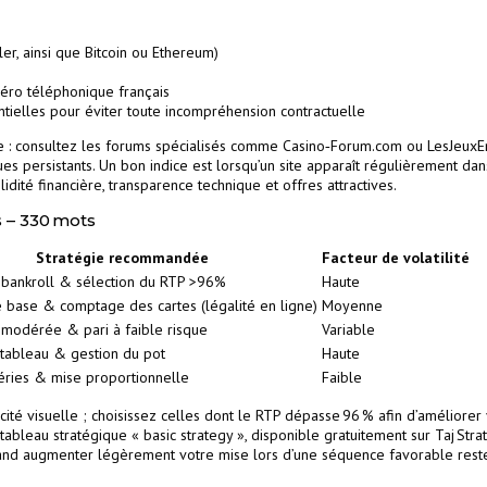
er, ainsi que Bitcoin ou Ethereum)
uméro téléphonique français
ntielles pour éviter toute incompréhension contractuelle
le : consultez les forums spécialisés comme Casino‑Forum.com ou LesJeuxEn
 persistants. Un bon indice est lorsqu’un site apparaît régulièrement dan
lidité financière, transparence technique et offres attractives.
s – 330 mots
Stratégie recommandée
Facteur de volatilité
 bankroll & sélection du RTP >96%
Haute
 base & comptage des cartes (légalité en ligne)
Moyenne
 modérée & pari à faible risque
Variable
 tableau & gestion du pot
Haute
séries & mise proportionnelle
Faible
icité visuelle ; choisissez celles dont le RTP dépasse 96 % afin d’amélior
tableau stratégique « basic strategy », disponible gratuitement sur Taj Stra
and augmenter légèrement votre mise lors d’une séquence favorable reste 