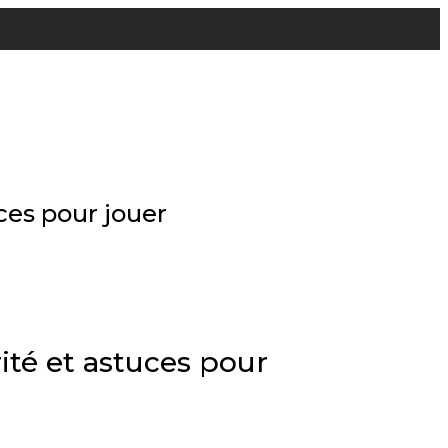
ces pour jouer
ité et astuces pour