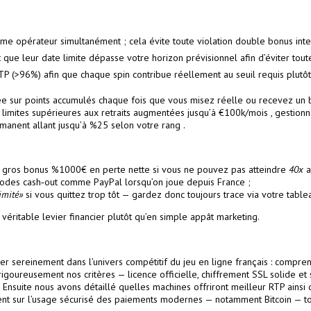
me opérateur simultanément ; cela évite toute violation double bonus inte
 que leur date limite dépasse votre horizon prévisionnel afin d’éviter tout
 RTP (>96%) afin que chaque spin contribue réellement au seuil requis plutôt 
sur points accumulés chaque fois que vous misez réelle ou recevez un bon
 limites supérieures aux retraits augmentées jusqu’à €100k/mois , gestionna
rmanent allant jusqu’à %25 selon votre rang .
 gros bonus %1000€ en perte nette si vous ne pouvez pas atteindre
40x
a
thodes cash‑out comme PayPal lorsqu’on joue depuis France ;
limité»
si vous quittez trop tôt — gardez donc toujours trace via votre tablea
éritable levier financier plutôt qu’en simple appât marketing.
r sereinement dans l’univers compétitif du jeu en ligne français : comp
igoureusement nos critères — licence officielle, chiffrement SSL solide et s
Ensuite nous avons détaillé quelles machines offriront meilleur RTP ainsi 
accent sur l’usage sécurisé des paiements modernes — notamment Bitcoin — 