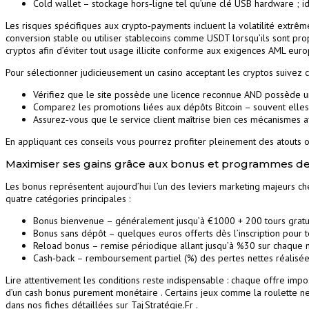
Cold wallet – stockage hors‑ligne tel qu’une clé USB hardware ; i
Les risques spécifiques aux crypto‑payments incluent la volatilité extrême
conversion stable ou utiliser stablecoins comme USDT lorsqu’ils sont p
cryptos afin d’éviter tout usage illicite conforme aux exigences AML eur
Pour sélectionner judicieusement un casino acceptant les cryptos suivez c
Vérifiez que le site possède une licence reconnue AND possède 
Comparez les promotions liées aux dépôts Bitcoin – souvent elles
Assurez‑vous que le service client maîtrise bien ces mécanismes 
En appliquant ces conseils vous pourrez profiter pleinement des atouts off
Maximiser ses gains grâce aux bonus et programmes de 
Les bonus représentent aujourd’hui l’un des leviers marketing majeurs ch
quatre catégories principales :
Bonus bienvenue – généralement jusqu’à €1000 + 200 tours gratuit
Bonus sans dépôt – quelques euros offerts dès l’inscription pour te
Reload bonus – remise périodique allant jusqu’à %30 sur chaque
Cash‑back – remboursement partiel (%) des pertes nettes réalisé
Lire attentivement les conditions reste indispensable : chaque offre im
d’un cash bonus purement monétaire . Certains jeux comme la roulette ne
dans nos fiches détaillées sur Taj Stratégie.Fr .