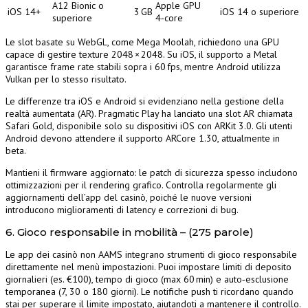
A12 Bionic o
Apple GPU
iOS 14+
3 GB
iOS 14 o superiore
superiore
4‑core
Le slot basate su WebGL, come Mega Moolah, richiedono una GPU
capace di gestire texture 2048 × 2048. Su iOS, il supporto a Metal
garantisce frame rate stabili sopra i 60 fps, mentre Android utilizza
Vulkan per lo stesso risultato.
Le differenze tra iOS e Android si evidenziano nella gestione della
realtà aumentata (AR). Pragmatic Play ha lanciato una slot AR chiamata
Safari Gold, disponibile solo su dispositivi iOS con ARKit 3.0. Gli utenti
Android devono attendere il supporto ARCore 1.30, attualmente in
beta.
Mantieni il firmware aggiornato: le patch di sicurezza spesso includono
ottimizzazioni per il rendering grafico. Controlla regolarmente gli
aggiornamenti dell’app del casinò, poiché le nuove versioni
introducono miglioramenti di latency e correzioni di bug.
6. Gioco responsabile in mobilità – (275 parole)
Le app dei casinò non AAMS integrano strumenti di gioco responsabile
direttamente nel menù impostazioni. Puoi impostare limiti di deposito
giornalieri (es. €100), tempo di gioco (max 60 min) e auto‑esclusione
temporanea (7, 30 o 180 giorni). Le notifiche push ti ricordano quando
stai per superare il limite impostato, aiutandoti a mantenere il controllo.