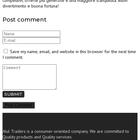
competitivi, offerte più generose e una maggiore tranquillità. Buon
divertimento e buona fortuna!
Post comment
Save my name, email, and website in this browser for the next time
I comment.
SUBMIT
Atul Traders is a consumer-oriented company. We are committed to
Quality products and Quality services.