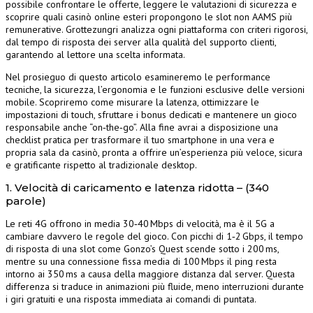
possibile confrontare le offerte, leggere le valutazioni di sicurezza e
scoprire quali casinò online esteri propongono le slot non AAMS più
remunerative. Grottezungri analizza ogni piattaforma con criteri rigorosi,
dal tempo di risposta dei server alla qualità del supporto clienti,
garantendo al lettore una scelta informata.
Nel prosieguo di questo articolo esamineremo le performance
tecniche, la sicurezza, l’ergonomia e le funzioni esclusive delle versioni
mobile. Scopriremo come misurare la latenza, ottimizzare le
impostazioni di touch, sfruttare i bonus dedicati e mantenere un gioco
responsabile anche “on‑the‑go”. Alla fine avrai a disposizione una
checklist pratica per trasformare il tuo smartphone in una vera e
propria sala da casinò, pronta a offrire un’esperienza più veloce, sicura
e gratificante rispetto al tradizionale desktop.
1. Velocità di caricamento e latenza ridotta – (340
parole)
Le reti 4G offrono in media 30‑40 Mbps di velocità, ma è il 5G a
cambiare davvero le regole del gioco. Con picchi di 1‑2 Gbps, il tempo
di risposta di una slot come Gonzo’s Quest scende sotto i 200 ms,
mentre su una connessione fissa media di 100 Mbps il ping resta
intorno ai 350 ms a causa della maggiore distanza dal server. Questa
differenza si traduce in animazioni più fluide, meno interruzioni durante
i giri gratuiti e una risposta immediata ai comandi di puntata.