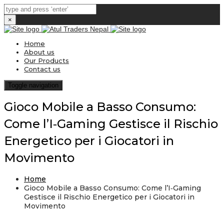
×
Home
About us
Our Products
Contact us
Toggle navigation
Gioco Mobile a Basso Consumo:
Come l’I‑Gaming Gestisce il Rischio
Energetico per i Giocatori in
Movimento
Home
Gioco Mobile a Basso Consumo: Come l’I‑Gaming
Gestisce il Rischio Energetico per i Giocatori in
Movimento