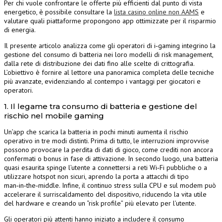
Per chi vuole confrontare le offerte più efficienti dal punto di vista
energetico, è possibile consultare la
lista casino online non AAMS
e
valutare quali piattaforme propongono app ottimizzate per il risparmio
di energia.
Il presente articolo analizza come gli operatori di i‑gaming integrino la
gestione del consumo di batteria nei loro modelli di risk management,
dalla rete di distribuzione dei dati fino alle scelte di crittografia.
L’obiettivo è fornire al lettore una panoramica completa delle tecniche
più avanzate, evidenziando al contempo i vantaggi per giocatori e
operatori.
1. Il legame tra consumo di batteria e gestione del
rischio nel mobile gaming
Un’app che scarica la batteria in pochi minuti aumenta il rischio
operativo in tre modi distinti. Prima di tutto, le interruzioni improvvise
possono provocare la perdita di dati di gioco, come crediti non ancora
confermati o bonus in fase di attivazione. In secondo luogo, una batteria
quasi esaurita spinge l’utente a connettersi a reti Wi‑Fi pubbliche o a
utilizzare hotspot non sicuri, aprendo la porta a attacchi di tipo
man‑in‑the‑middle. Infine, il continuo stress sulla CPU e sul modem può
accelerare il surriscaldamento del dispositivo, riducendo la vita utile
del hardware e creando un “risk profile” più elevato per l’utente.
Gli operatori più attenti hanno iniziato a includere il consumo