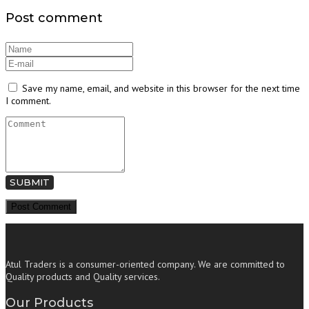
Post comment
Save my name, email, and website in this browser for the next time
I comment.
SUBMIT
Atul Traders is a consumer-oriented company. We are committed to
Quality products and Quality services.
Our Products