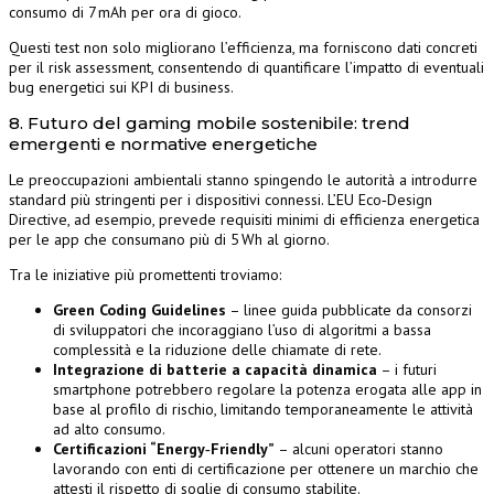
consumo di 7 mAh per ora di gioco.
Questi test non solo migliorano l’efficienza, ma forniscono dati concreti
per il risk assessment, consentendo di quantificare l’impatto di eventuali
bug energetici sui KPI di business.
8. Futuro del gaming mobile sostenibile: trend
emergenti e normative energetiche
Le preoccupazioni ambientali stanno spingendo le autorità a introdurre
standard più stringenti per i dispositivi connessi. L’EU Eco‑Design
Directive, ad esempio, prevede requisiti minimi di efficienza energetica
per le app che consumano più di 5 Wh al giorno.
Tra le iniziative più promettenti troviamo:
Green Coding Guidelines
– linee guida pubblicate da consorzi
di sviluppatori che incoraggiano l’uso di algoritmi a bassa
complessità e la riduzione delle chiamate di rete.
Integrazione di batterie a capacità dinamica
– i futuri
smartphone potrebbero regolare la potenza erogata alle app in
base al profilo di rischio, limitando temporaneamente le attività
ad alto consumo.
Certificazioni “Energy‑Friendly”
– alcuni operatori stanno
lavorando con enti di certificazione per ottenere un marchio che
attesti il rispetto di soglie di consumo stabilite.