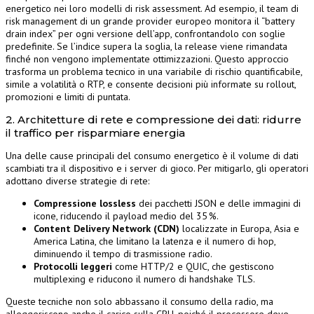
energetico nei loro modelli di risk assessment. Ad esempio, il team di
risk management di un grande provider europeo monitora il “battery
drain index” per ogni versione dell’app, confrontandolo con soglie
predefinite. Se l’indice supera la soglia, la release viene rimandata
finché non vengono implementate ottimizzazioni. Questo approccio
trasforma un problema tecnico in una variabile di rischio quantificabile,
simile a volatilità o RTP, e consente decisioni più informate su rollout,
promozioni e limiti di puntata.
2. Architetture di rete e compressione dei dati: ridurre
il traffico per risparmiare energia
Una delle cause principali del consumo energetico è il volume di dati
scambiati tra il dispositivo e i server di gioco. Per mitigarlo, gli operatori
adottano diverse strategie di rete:
Compressione lossless
dei pacchetti JSON e delle immagini di
icone, riducendo il payload medio del 35 %.
Content Delivery Network (CDN)
localizzate in Europa, Asia e
America Latina, che limitano la latenza e il numero di hop,
diminuendo il tempo di trasmissione radio.
Protocolli leggeri
come HTTP/2 e QUIC, che gestiscono
multiplexing e riducono il numero di handshake TLS.
Queste tecniche non solo abbassano il consumo della radio, ma