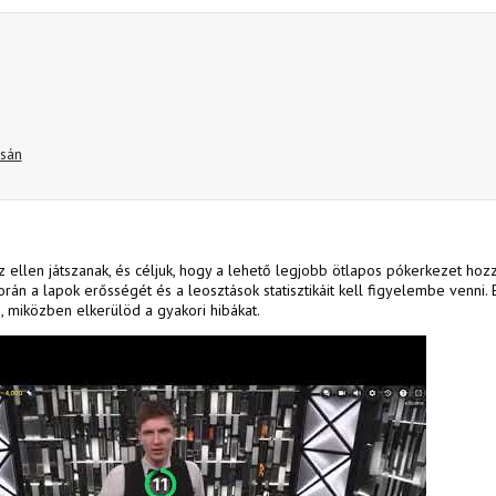
sán
ellen játszanak, és céljuk, hogy a lehető legjobb ötlapos pókerkezet hozz
során a lapok erősségét és a leosztások statisztikáit kell figyelembe venni
 miközben elkerülöd a gyakori hibákat.