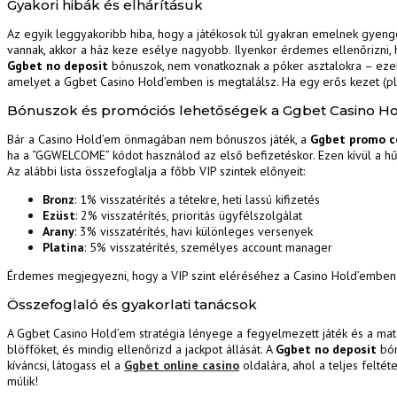
Gyakori hibák és elhárításuk
Az egyik leggyakoribb hiba, hogy a játékosok túl gyakran emelnek gyeng
vannak, akkor a ház keze esélye nagyobb. Ilyenkor érdemes ellenőrizni,
Ggbet no deposit
bónuszok, nem vonatkoznak a póker asztalokra – ezeke
amelyet a Ggbet Casino Hold’emben is megtalálsz. Ha egy erős kezet (pl.
Bónuszok és promóciós lehetőségek a Ggbet Casino H
Bár a Casino Hold’em önmagában nem bónuszos játék, a
Ggbet promo c
ha a “GGWELCOME” kódot használod az első befizetéskor. Ezen kívül a hűsé
Az alábbi lista összefoglalja a főbb VIP szintek előnyeit:
Bronz
: 1% visszatérítés a tétekre, heti lassú kifizetés
Ezüst
: 2% visszatérítés, prioritás ügyfélszolgálat
Arany
: 3% visszatérítés, havi különleges versenyek
Platina
: 5% visszatérítés, személyes account manager
Érdemes megjegyezni, hogy a VIP szint eléréséhez a Casino Hold’emben m
Összefoglaló és gyakorlati tanácsok
A Ggbet Casino Hold’em stratégia lényege a fegyelmezett játék és a matem
blöfföket, és mindig ellenőrizd a jackpot állását. A
Ggbet no deposit
bón
kíváncsi, látogass el a
Ggbet online casino
oldalára, ahol a teljes felté
múlik!