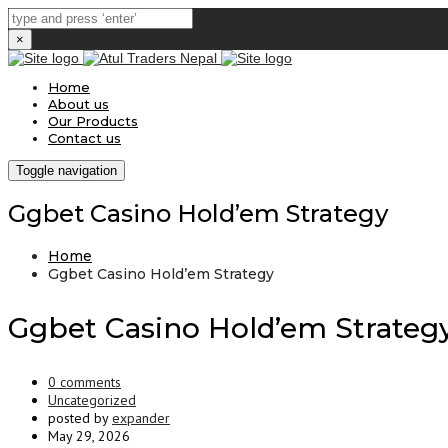
×
Home
About us
Our Products
Contact us
Toggle navigation
Ggbet Casino Hold’em Strategy
Home
Ggbet Casino Hold’em Strategy
Ggbet Casino Hold’em Strateg
0 comments
Uncategorized
posted by
expander
May 29, 2026