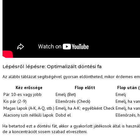
Lépésről lépésre: Optimalizált döntési fa
Az alábbi táblázat segítségével gyorsan eldöntheted, mikor érdemes emel
Kéz erőssége
Flop előtt
Flop után (
Pár 10-es vagy jobb
Emelj (Bet)
Emelj
Kis pár (2-9)
Ellenőrzés (Check)
Emelj, ha va
Magas lapok (A-K, A-Q, stb.)
Emelj, ha A-K; egyébként Check
Emelj, ha va
Alacsony szín nélküli lapok
Dobd el
Ellenőrzés, 
Ha betartod ezt a döntési fát, akkor a gyakorlott játékosok által is haszn
de a koncentrációt sosem szabad elveszíteni.