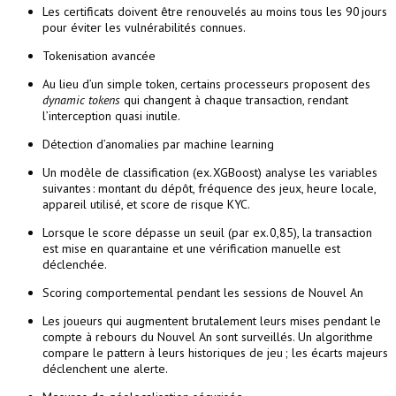
Les certificats doivent être renouvelés au moins tous les 90 jours
pour éviter les vulnérabilités connues.
Tokenisation avancée
Au lieu d’un simple token, certains processeurs proposent des
dynamic tokens
qui changent à chaque transaction, rendant
l’interception quasi inutile.
Détection d’anomalies par machine learning
Un modèle de classification (ex. XGBoost) analyse les variables
suivantes : montant du dépôt, fréquence des jeux, heure locale,
appareil utilisé, et score de risque KYC.
Lorsque le score dépasse un seuil (par ex. 0,85), la transaction
est mise en quarantaine et une vérification manuelle est
déclenchée.
Scoring comportemental pendant les sessions de Nouvel An
Les joueurs qui augmentent brutalement leurs mises pendant le
compte à rebours du Nouvel An sont surveillés. Un algorithme
compare le pattern à leurs historiques de jeu ; les écarts majeurs
déclenchent une alerte.