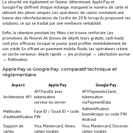
La sécurité est également un facteur déterminant. Apple Pay et
Google Pay chiffrent chaque échange, masquent le numéro de carte et
utilisent des jetons uniques. Les opérateurs de casino constatent une
baisse des rétrofacturations de l’ordre de 20 % lorsqu’ils proposent ces
solutions, ce qui se traduit par une meilleure rentabilité.
Enfin, la rétention pendant les fêtes s’en trouve renforcée. Les
promotions du Nouvel An (bonus de dépôt, tours gratuits, cash‑back)
sont plus efficaces lorsque le joueur peut profiter immédiatement de
son crédit. En offrant un paiement mobile fluide, les opérateurs créent
un cercle vertueux : dépôt rapide → jeu prolongé → satisfaction accrue
→ fidélisation.
Apple Pay vs Google Pay : comparatif technique et
réglementaire
Aspect
Apple Pay
Google Pay
API PassKit avec
API PaymentsClient,
Architecture API
tokenisation
tokenisation
serveur‑to‑server
via PaymentData
Authentification
Méthodes
Face ID / Touch ID + code
biométrique ou code PIN
d’authentification
PIN
Android
Support de
Visa, Mastercard, Amex,
Visa, Mastercard, Discover,
cartes
cartes locales
cartes locales