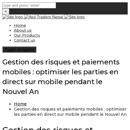
×
Home
About us
Our Products
Contact us
Toggle navigation
Gestion des risques et paiements
mobiles : optimiser les parties en
direct sur mobile pendant le
Nouvel An
Home
Gestion des risques et paiements mobiles : optimiser
les parties en direct sur mobile pendant le Nouvel An