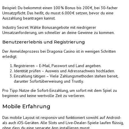
Beispiel: Du bekommst einen 100 % Bonus bis 200 €, bei 30‑facher
Umsatzpflicht. Das heißt, du musst 6.000 € setzen, bevor du eine
Auszahlung beantragen kannst.
Industry Secret: Wähle Bonusangebote mit niedrigerer
Umsatzanforderung, um schneller an deine Gewinne zu kommen.
Benutzererlebnis und Registrierung
Der Anmeldeprozess bei Dragonia Casino ist in wenigen Schritten
erledigt:
Registrieren – E‑Mail, Passwort und Land angeben.
Identität prüfen – Ausweis und Adressnachweis hochladen.
Einzahlung tätigen – Viele Zahlungsmethoden stehen bereit,
darunter Sofortüberweisung und Trustly.
Pro Tipp: Nutze die Sofort‑Einzahlung, um sofort mit dem Spiel zu
beginnen und keine wertvolle Zeit zu verlieren.
Mobile Erfahrung
Das mobile Layout ist responsiv und funktioniert sowohl auf Android‑
als auch iOS‑Geräten. Alle Slots und Live‑Dealer‑Spiele laufen flüssig,
ohne dass du eine separate App installieren musst.