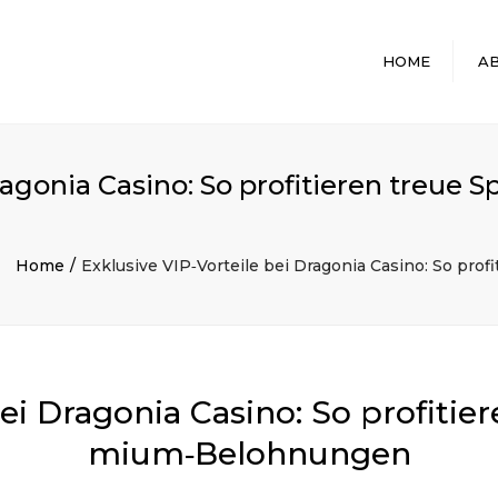
HOME
A
agonia Casino: So profitieren treue S
Home
Exklusive VIP‑Vorteile bei Dragonia Casino: So pr
ei Dragonia Casino: So profitie
mium‑Belohnungen