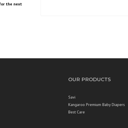
for the next
OUR PRODUCTS
Savi
Kangaroo Premium Baby Diapers
Best Care