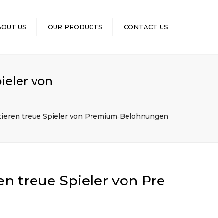
×
BOUT US
OUR PRODUCTS
CONTACT US
pieler von
ofitieren treue Spieler von Premium‑Belohnungen
ren treue Spieler von Pre