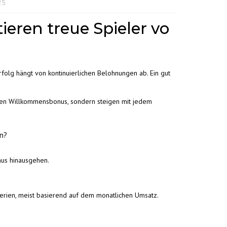
25
tieren treue Spieler vo
rfolg hängt von kontinuierlichen Belohnungen ab. Ein gut
igen Willkommensbonus, sondern steigen mit jedem
en?
nus hinausgehen.
riterien, meist basierend auf dem monatlichen Umsatz.