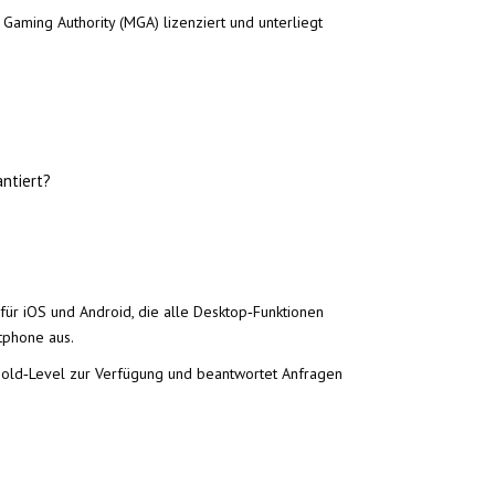
 Gaming Authority (MGA) lizenziert und unterliegt
ntiert?
 für iOS und Android, die alle Desktop‑Funktionen
tphone aus.
 Gold‑Level zur Verfügung und beantwortet Anfragen