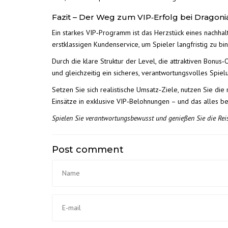
Fazit – Der Weg zum VIP‑Erfolg bei Dragoni
Ein starkes VIP‑Programm ist das Herzstück eines nachhal
erstklassigen Kundenservice, um Spieler langfristig zu bi
Durch die klare Struktur der Level, die attraktiven Bon
und gleichzeitig ein sicheres, verantwortungsvolles Spie
Setzen Sie sich realistische Umsatz‑Ziele, nutzen Sie d
Einsätze in exklusive VIP‑Belohnungen – und das alles b
Spielen Sie verantwortungsbewusst und genießen Sie die Rei
Post comment