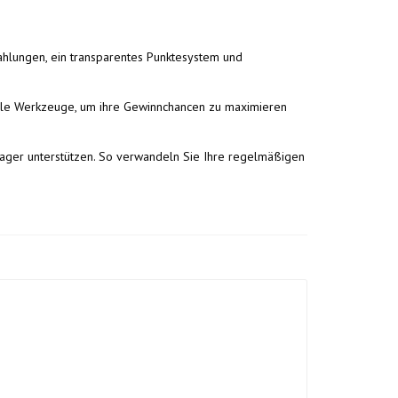
zahlungen, ein transparentes Punktesystem und
 alle Werkzeuge, um ihre Gewinnchancen zu maximieren
anager unterstützen. So verwandeln Sie Ihre regelmäßigen