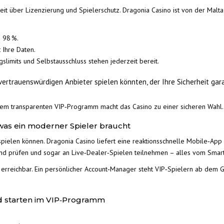
eit über Lizenzierung und Spielerschutz. Dragonia Casino ist von der Malta
s 98 %.
 Ihre Daten.
slimits und Selbstausschluss stehen jederzeit bereit.
ertrauenswürdigen Anbieter spielen könnten, der Ihre Sicherheit gara
inem transparenten VIP‑Programm macht das Casino zu einer sicheren Wahl.
 was ein moderner Spieler braucht
 spielen können. Dragonia Casino liefert eine reaktionsschnelle Mobile‑App
and prüfen und sogar an Live‑Dealer‑Spielen teilnehmen – alles vom Smar
l erreichbar. Ein persönlicher Account‑Manager steht VIP‑Spielern ab dem
 und starten im VIP‑Programm