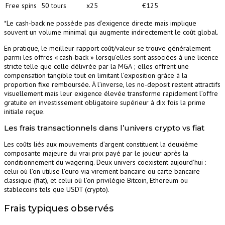
Free spins
50 tours
x25
€125
*Le cash‑back ne possède pas d’exigence directe mais implique
souvent un volume minimal qui augmente indirectement le coût global.
En pratique, le meilleur rapport coût/valeur se trouve généralement
parmi les offres « cash‑back » lorsqu’elles sont associées à une licence
stricte telle que celle délivrée par la MGA ; elles offrent une
compensation tangible tout en limitant l’exposition grâce à la
proportion fixe remboursée. À l’inverse, les no‑deposit restent attractifs
visuellement mais leur exigence élevée transforme rapidement l’offre
gratuite en investissement obligatoire supérieur à dix fois la prime
initiale reçue.
Les frais transactionnels dans l’univers crypto vs fiat
Les coûts liés aux mouvements d’argent constituent la deuxième
composante majeure du vrai prix payé par le joueur après la
conditionnement du wagering. Deux univers coexistent aujourd’hui :
celui où l’on utilise l’euro via virement bancaire ou carte bancaire
classique (fiat), et celui où l’on privilégie Bitcoin, Ethereum ou
stablecoins tels que USDT (crypto).
Frais typiques observés