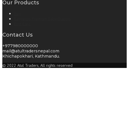
Our Products
Savi
Kangaroo Premium Baby Diapers
Best Care
Contact Us
+977980000000
mail@atultradersnepal.com
Khichapokhari, Kathmandu.
© 2022 Atul Traders, All rights reserved