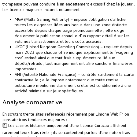
trompeuse pouvant conduire à un endettement excessif chez le joueur .
Les licences majeures incluent notamment :
MGA (Malta Gaming Authority) – impose l’obligation d’afficher
toutes les exigences liées aux bonus dans une zone distincte
accessible depuis chaque page promotionnelle ; elle exige
également la publication annuelle d’un rapport détaillé sur les
volumes transactionnels et leurs coûts associés .
UKGC (United Kingdom Gambling Commission) – requiert depuis
mars 2023 que chaque offre indique explicitement le “wagering
cost” estimé ainsi que tout frais supplémentaire lié aux
dépôts/retraits ; tout manquement entraîne sanctions financières
importantes .
ANJ (Autorité Nationale Française) – contrôle strictement la clarté
contractuelle ; elle impose notamment que toute remise
publicitaire mentionne clairement si elle est conditionnée à une
activité minimale sur jeux spécifiques .
Analyse comparative
En scrutant trente sites référencés récemment par Limone Web.Fr on
constate trois tendances majeures :
1️⃣ Les casinos titulaires uniquement d’une licence Curacao affichent
rarement leurs frais réels ; ils se contentent parfois d’une note « frais