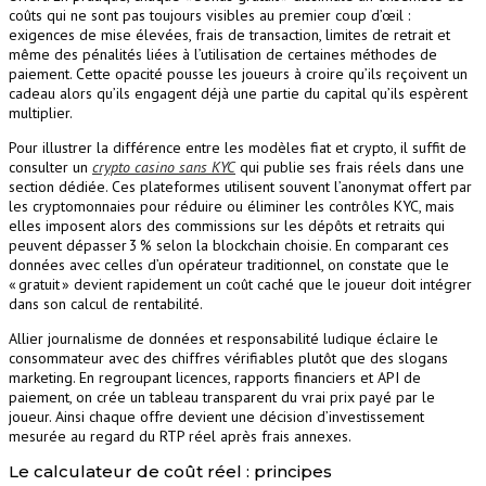
coûts qui ne sont pas toujours visibles au premier coup d’œil :
exigences de mise élevées, frais de transaction, limites de retrait et
même des pénalités liées à l’utilisation de certaines méthodes de
paiement. Cette opacité pousse les joueurs à croire qu’ils reçoivent un
cadeau alors qu’ils engagent déjà une partie du capital qu’ils espèrent
multiplier.
Pour illustrer la différence entre les modèles fiat et crypto, il suffit de
consulter un
crypto casino sans KYC
qui publie ses frais réels dans une
section dédiée. Ces plateformes utilisent souvent l’anonymat offert par
les cryptomonnaies pour réduire ou éliminer les contrôles KYC, mais
elles imposent alors des commissions sur les dépôts et retraits qui
peuvent dépasser 3 % selon la blockchain choisie. En comparant ces
données avec celles d’un opérateur traditionnel, on constate que le
« gratuit » devient rapidement un coût caché que le joueur doit intégrer
dans son calcul de rentabilité.
Allier journalisme de données et responsabilité ludique éclaire le
consommateur avec des chiffres vérifiables plutôt que des slogans
marketing. En regroupant licences, rapports financiers et API de
paiement, on crée un tableau transparent du vrai prix payé par le
joueur. Ainsi chaque offre devient une décision d’investissement
mesurée au regard du RTP réel après frais annexes.
Le calculateur de coût réel : principes