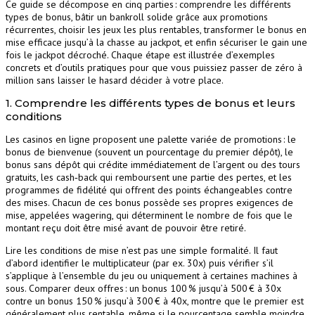
Ce guide se décompose en cinq parties : comprendre les différents
types de bonus, bâtir un bankroll solide grâce aux promotions
récurrentes, choisir les jeux les plus rentables, transformer le bonus en
mise efficace jusqu’à la chasse au jackpot, et enfin sécuriser le gain une
fois le jackpot décroché. Chaque étape est illustrée d’exemples
concrets et d’outils pratiques pour que vous puissiez passer de zéro à
million sans laisser le hasard décider à votre place.
1. Comprendre les différents types de bonus et leurs
conditions
Les casinos en ligne proposent une palette variée de promotions : le
bonus de bienvenue (souvent un pourcentage du premier dépôt), le
bonus sans dépôt qui crédite immédiatement de l’argent ou des tours
gratuits, les cash‑back qui remboursent une partie des pertes, et les
programmes de fidélité qui offrent des points échangeables contre
des mises. Chacun de ces bonus possède ses propres exigences de
mise, appelées wagering, qui déterminent le nombre de fois que le
montant reçu doit être misé avant de pouvoir être retiré.
Lire les conditions de mise n’est pas une simple formalité. Il faut
d’abord identifier le multiplicateur (par ex. 30x) puis vérifier s’il
s’applique à l’ensemble du jeu ou uniquement à certaines machines à
sous. Comparer deux offres : un bonus 100 % jusqu’à 500 € à 30x
contre un bonus 150 % jusqu’à 300 € à 40x, montre que le premier est
généralement plus rentable, même si le pourcentage semble moindre.