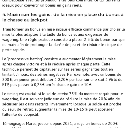
compatibilité avec les promotions les plus courantes, ce qui les rend
idéaux pour convertir un bonus en gains réels.
4. Maximiser les gains : de la mise en place du bonus à
la chasse au jackpot
Transformer un bonus en mise initiale efficace commence par choisir la
mise la plus adaptée à la taille du bonus et aux exigences de
wagering. Une règle pratique consiste à placer 2‑3 % du bonus par spin
ou main, afin de prolonger la durée de jeu et de réduire le risque de
perte rapide.
Le “progressive betting” consiste à augmenter légèrement la mise
après chaque victoire et à la réduire après chaque perte. Cette
technique permet de capitaliser sur les séries gagnantes tout en
limitant l’impact des séries négatives. Par exemple, avec un bonus de
200 €, un joueur peut débuter à 0,20 € par tour sur une slot à 96 % de
RTP, puis passer à 0,25 € après chaque gain de 10 €.
Le timing est crucial : si le solde atteint 75 % du montant requis pour le
wagering, il est souvent judicieux de réduire la mise de 20 % afin de
sécuriser les gains restants. Inversement, lorsque le solde est proche
du seuil de retrait, augmenter la mise de 10‑15 % peut accélérer
l’atteinte de l’objectif.
Témoignage : Marco, joueur depuis 2021, a reçu un bonus de 200 €