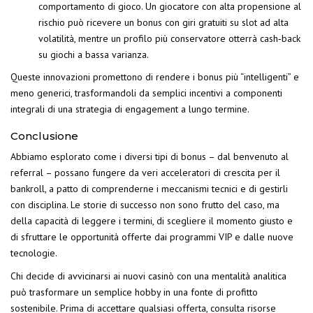
comportamento di gioco. Un giocatore con alta propensione al
rischio può ricevere un bonus con giri gratuiti su slot ad alta
volatilità, mentre un profilo più conservatore otterrà cash‑back
su giochi a bassa varianza.
Queste innovazioni promettono di rendere i bonus più “intelligenti” e
meno generici, trasformandoli da semplici incentivi a componenti
integrali di una strategia di engagement a lungo termine.
Conclusione
Abbiamo esplorato come i diversi tipi di bonus – dal benvenuto al
referral – possano fungere da veri acceleratori di crescita per il
bankroll, a patto di comprenderne i meccanismi tecnici e di gestirli
con disciplina. Le storie di successo non sono frutto del caso, ma
della capacità di leggere i termini, di scegliere il momento giusto e
di sfruttare le opportunità offerte dai programmi VIP e dalle nuove
tecnologie.
Chi decide di avvicinarsi ai nuovi casinò con una mentalità analitica
può trasformare un semplice hobby in una fonte di profitto
sostenibile. Prima di accettare qualsiasi offerta, consulta risorse