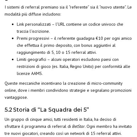
I sistemi di referral premiano sia il “referente” sia il “nuovo utente”. Le
modalità più diffuse includono:
Link personalizzati – l’URL contiene un codice univoco che
traccia l’iscrizione.
Premi progressivi – il referente guadagna €10 per ogni amico
che effettua il primo deposito, con bonus aggiuntivi al
raggiungimento di 5, 10 o 15 referral attivi.
Limiti geografici – alcuni operatori escludono paesi con
restrizioni di gioco (es. Italia, Regno Unito) per conformità alle
licenze AAMS.
Queste meccaniche incentivano la creazione di micro‑community
online, dove i membri condividono strategie e segnalano promozioni
vantaggiose.
5.2 Storia di “La Squadra dei 5”
Un gruppo di cinque amici, tutti residenti in Italia, ha deciso di
sfruttare il programma di referral di
BetStar
. Ogni membro ha invitato
tre nuovi giocatori, creando così un network di 15 referral attivi.