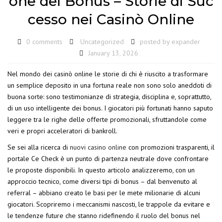
one dei Bonus – Storie di Suc
cesso nei Casinò Online
0 comments
Uncategorized
posted by
expander
January 13, 2026
Nel mondo dei casinò online le storie di chi è riuscito a trasformare
un semplice deposito in una fortuna reale non sono solo aneddoti di
buona sorte: sono testimonianze di strategia, disciplina e, soprattutto,
di un uso intelligente dei bonus. I giocatori più fortunati hanno saputo
leggere tra le righe delle offerte promozionali, sfruttandole come
veri e propri acceleratori di bankroll.
Se sei alla ricerca di
nuovi casino online
con promozioni trasparenti, il
portale Ce Check è un punto di partenza neutrale dove confrontare
le proposte disponibili. In questo articolo analizzeremo, con un
approccio tecnico, come diversi tipi di bonus – dal benvenuto al
referral – abbiano creato le basi per le mete milionarie di alcuni
giocatori. Scopriremo i meccanismi nascosti, le trappole da evitare e
le tendenze future che stanno ridefinendo il ruolo del bonus nel