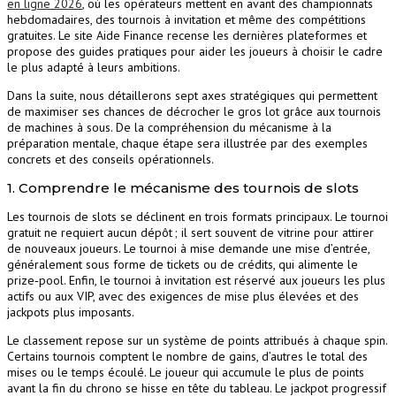
en ligne 2026
, où les opérateurs mettent en avant des championnats
hebdomadaires, des tournois à invitation et même des compétitions
gratuites. Le site Aide Finance recense les dernières plateformes et
propose des guides pratiques pour aider les joueurs à choisir le cadre
le plus adapté à leurs ambitions.
Dans la suite, nous détaillerons sept axes stratégiques qui permettent
de maximiser ses chances de décrocher le gros lot grâce aux tournois
de machines à sous. De la compréhension du mécanisme à la
préparation mentale, chaque étape sera illustrée par des exemples
concrets et des conseils opérationnels.
1. Comprendre le mécanisme des tournois de slots
Les tournois de slots se déclinent en trois formats principaux. Le tournoi
gratuit ne requiert aucun dépôt ; il sert souvent de vitrine pour attirer
de nouveaux joueurs. Le tournoi à mise demande une mise d’entrée,
généralement sous forme de tickets ou de crédits, qui alimente le
prize‑pool. Enfin, le tournoi à invitation est réservé aux joueurs les plus
actifs ou aux VIP, avec des exigences de mise plus élevées et des
jackpots plus imposants.
Le classement repose sur un système de points attribués à chaque spin.
Certains tournois comptent le nombre de gains, d’autres le total des
mises ou le temps écoulé. Le joueur qui accumule le plus de points
avant la fin du chrono se hisse en tête du tableau. Le jackpot progressif