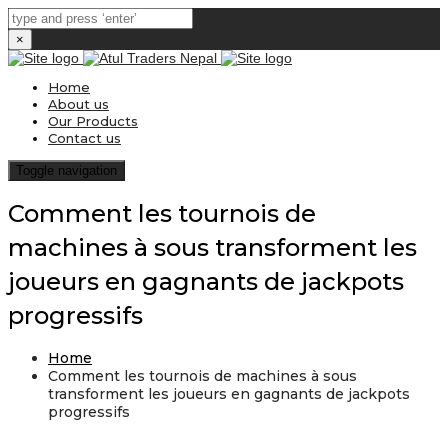
×
Home
About us
Our Products
Contact us
Toggle navigation
Comment les tournois de
machines à sous transforment les
joueurs en gagnants de jackpots
progressifs
Home
Comment les tournois de machines à sous
transforment les joueurs en gagnants de jackpots
progressifs