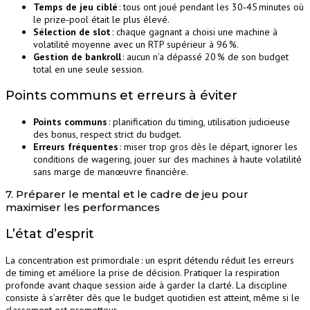
Temps de jeu ciblé
: tous ont joué pendant les 30‑45 minutes où
le prize‑pool était le plus élevé.
Sélection de slot
: chaque gagnant a choisi une machine à
volatilité moyenne avec un RTP supérieur à 96 %.
Gestion de bankroll
: aucun n’a dépassé 20 % de son budget
total en une seule session.
Points communs et erreurs à éviter
Points communs
: planification du timing, utilisation judicieuse
des bonus, respect strict du budget.
Erreurs fréquentes
: miser trop gros dès le départ, ignorer les
conditions de wagering, jouer sur des machines à haute volatilité
sans marge de manœuvre financière.
7. Préparer le mental et le cadre de jeu pour
maximiser les performances
L’état d’esprit
La concentration est primordiale : un esprit détendu réduit les erreurs
de timing et améliore la prise de décision. Pratiquer la respiration
profonde avant chaque session aide à garder la clarté. La discipline
consiste à s’arrêter dès que le budget quotidien est atteint, même si le