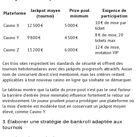
Jackpot moyen
Prize‑pool
Exigence de
Plateforme
(tournoi)
minimum
participation
10 € de mise par
Casino X
12 500 €
5 000 €
ticket
8 € de mise, 20
Casino Y
9 800 €
4 500 €
tickets max
12 € de mise,
Casino Z
15 200 €
6 000 €
invitation VIP
Ces trois sites respectent les standards de sécurité et offrent des
tournois hebdomadaires avec des jackpots progressifs attractifs. Aucun
nom de concurrent direct n’est mentionné, mais les critères restent
applicables à tout nouveau casino en ligne qui souhaite se démarquer.
Le tableau montre que la taille du prize‑pool n’est pas le seul facteur :
la barrière d’entrée (mise minimale) influence fortement le retour sur
investissement. Un joueur prudent pourra privilégier une plateforme où
la mise d’entrée est modérée tout en conservant un jackpot moyen
élevé, comme Casino Y.
3. Élaborer une stratégie de bankroll adaptée aux
tournois