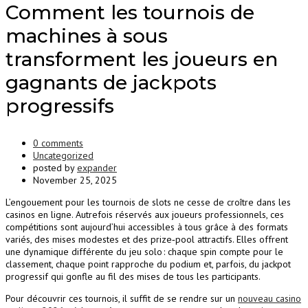
Comment les tournois de
machines à sous
transforment les joueurs en
gagnants de jackpots
progressifs
0 comments
Uncategorized
posted by
expander
November 25, 2025
L’engouement pour les tournois de slots ne cesse de croître dans les
casinos en ligne. Autrefois réservés aux joueurs professionnels, ces
compétitions sont aujourd’hui accessibles à tous grâce à des formats
variés, des mises modestes et des prize‑pool attractifs. Elles offrent
une dynamique différente du jeu solo : chaque spin compte pour le
classement, chaque point rapproche du podium et, parfois, du jackpot
progressif qui gonfle au fil des mises de tous les participants.
Pour découvrir ces tournois, il suffit de se rendre sur un
nouveau casino