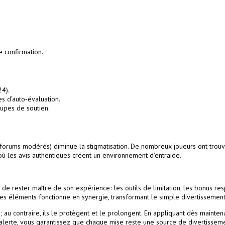
 confirmation.
24).
s d’auto‑évaluation.
upes de soutien.
(forums modérés) diminue la stigmatisation. De nombreux joueurs ont trouv
ù les avis authentiques créent un environnement d’entraide.
e rester maître de son expérience : les outils de limitation, les bonus re
ces éléments fonctionne en synergie, transformant le simple divertissement 
 au contraire, ils le protègent et le prolongent. En appliquant dès mainten
’alerte, vous garantissez que chaque mise reste une source de divertisseme