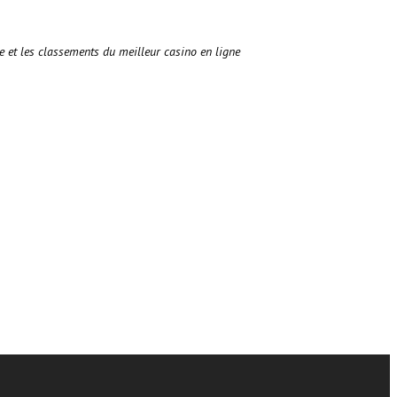
e et les classements du meilleur casino en ligne