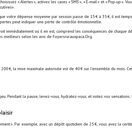
oisissez « Alertes », activez les cases « SMS », « E‑mail » et « Pop‑up ». 
cutives».
 que votre dépense moyenne par session passe de 15 € à 35 €, il est temps 
 pertes peut indiquer une perte de contrôle émotionnelle.
voit immédiatement où il en est, comprend les conséquences de chaque déc
les meilleurs selon les avis de Foyersrurauxpaca.Org.
200 €, la mise maximale autorisée est de 40 € sur l’ensemble du mois. Ce
u. Pendant la pause, levez‑vous, hydratez‑vous, et notez vos sensations. C
aisir
ment ». Par exemple, avec un dépôt quotidien de 25 €, vous avez la cert