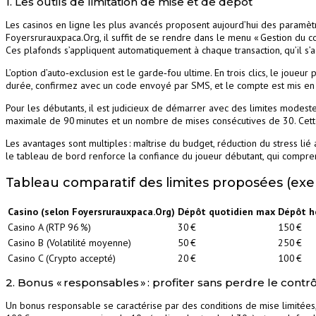
1. Les outils de limitation de mise et de dépôt
Les casinos en ligne les plus avancés proposent aujourd’hui des paramè
Foyersrurauxpaca.Org, il suffit de se rendre dans le menu « Gestion du co
Ces plafonds s’appliquent automatiquement à chaque transaction, qu’il s’
L’option d’auto‑exclusion est le garde‑fou ultime. En trois clics, le joueur
durée, confirmez avec un code envoyé par SMS, et le compte est mis en pa
Pour les débutants, il est judicieux de démarrer avec des limites modest
maximale de 90 minutes et un nombre de mises consécutives de 30. Cett
Les avantages sont multiples : maîtrise du budget, réduction du stress lié
le tableau de bord renforce la confiance du joueur débutant, qui compre
Tableau comparatif des limites proposées (ex
Casino (selon Foyersrurauxpaca.Org)
Dépôt quotidien max
Dépôt h
Casino A (RTP 96 %)
30 €
150 €
Casino B (Volatilité moyenne)
50 €
250 €
Casino C (Crypto accepté)
20 €
100 €
2. Bonus « responsables » : profiter sans perdre le contr
Un bonus responsable se caractérise par des conditions de mise limitées