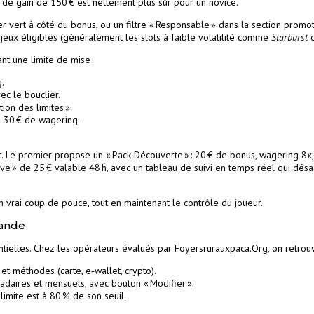
 de gain de 150 € est nettement plus sûr pour un novice.
er vert à côté du bonus, ou un filtre « Responsable » dans la section promo
 jeux éligibles (généralement les slots à faible volatilité comme
Starburst
nt une limite de mise :
.
ec le bouclier.
tion des limites ».
e 30 € de wagering.
. Le premier propose un « Pack Découverte » : 20 € de bonus, wagering 8x,
Live » de 25 € valable 48 h, avec un tableau de suivi en temps réel qui dé
 vrai coup de pouce, tout en maintenant le contrôle du joueur.
mande
ntielles. Chez les opérateurs évalués par Foyersrurauxpaca.Org, on retrouv
et méthodes (carte, e‑wallet, crypto).
adaires et mensuels, avec bouton « Modifier ».
limite est à 80 % de son seuil.