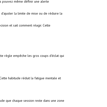
Vous pouvez même définir une alerte
d’ajuster la limite de mise ou de réduire la
ision et sait comment réagir. Cette
tte règle empêche les gros coups d’éclat qui
ette habitude réduit la fatigue mentale et
itude que chaque session reste dans une zone