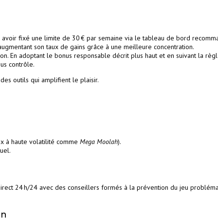
avoir fixé une limite de 30 € par semaine via le tableau de bord recomma
augmentant son taux de gains grâce à une meilleure concentration.
ction. En adoptant le bonus responsable décrit plus haut et en suivant la rè
ous contrôle.
s outils qui amplifient le plaisir.
.
ux à haute volatilité comme
Mega Moolah
).
uel.
rect 24 h/24 avec des conseillers formés à la prévention du jeu probléma
on