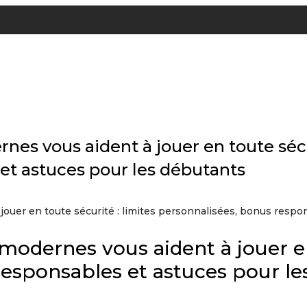
es vous aident à jouer en toute sécur
et astuces pour les débutants
ouer en toute sécurité : limites personnalisées, bonus respo
odernes vous aident à jouer en
responsables et astuces pour l