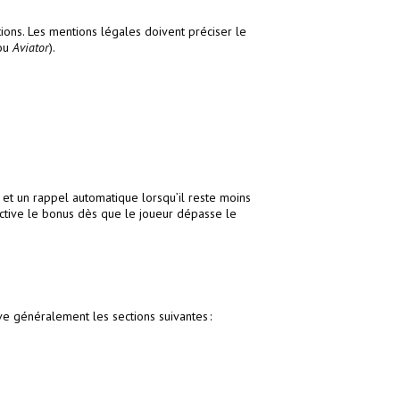
tions. Les mentions légales doivent préciser le
ou
Aviator
).
 et un rappel automatique lorsqu’il reste moins
sactive le bonus dès que le joueur dépasse le
e généralement les sections suivantes :