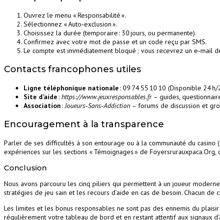
Ouvrez le menu « Responsabilité ».
Sélectionnez « Auto‑exclusion ».
Choisissez la durée (temporaire : 30 jours, ou permanente).
Confirmez avec votre mot de passe et un code reçu par SMS.
Le compte est immédiatement bloqué ; vous recevrez un e‑mail de
Contacts francophones utiles
Ligne téléphonique nationale
: 09 74 55 10 10 (Disponible 24 h/
Site d’aide
:
https://www.jeuxresponsables.fr
– guides, questionnaire
Association
:
Joueurs‑Sans‑Addiction
– forums de discussion et gro
Encouragement à la transparence
Parler de ses difficultés à son entourage ou à la communauté du casino 
expériences sur les sections « Témoignages » de Foyersrurauxpaca.Org, o
Conclusion
Nous avons parcouru les cinq piliers qui permettent à un joueur moderne d
stratégies de jeu sain et les recours d’aide en cas de besoin. Chacun de 
Les limites et les bonus responsables ne sont pas des ennemis du plaisir ;
régulièrement votre tableau de bord et en restant attentif aux signaux d