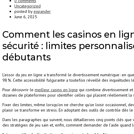
0 comments
Uncategorized
posted by
expander
June 6, 2025
Comment les casinos en lign
sécurité : limites personnal
débutants
L’essor du jeu en ligne a transformé le divertissement numérique : en quel
98 %. Cette accessibilité fulgurante a toutefois réveillé des inquiétudes 
Pour découvrir le
meilleur casino en ligne
qui combine divertissement et 
dizaines de plateformes pour identifier celles qui placent réellement la 
Fixer des limites, même lorsqu’on ne cherche qu’un loisir occasionnel, de
plaisir se transforme en stress. En adoptant des outils de contrôle dès l
Dans les paragraphes qui suivent, nous détaillerons cinq points clés que 
des stratégies de jeu sain et, enfin, comment demander de l’aide quand le 