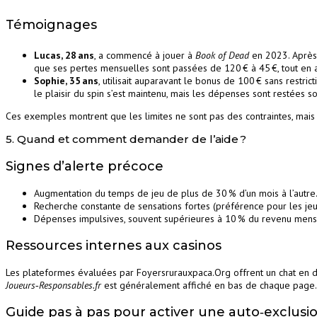
Témoignages
Lucas, 28 ans
, a commencé à jouer à
Book of Dead
en 2023. Après 
que ses pertes mensuelles sont passées de 120 € à 45 €, tout en 
Sophie, 35 ans
, utilisait auparavant le bonus de 100 € sans restri
le plaisir du spin s’est maintenu, mais les dépenses sont restées s
Ces exemples montrent que les limites ne sont pas des contraintes, mais de
5. Quand et comment demander de l’aide ?
Signes d’alerte précoce
Augmentation du temps de jeu de plus de 30 % d’un mois à l’autre
Recherche constante de sensations fortes (préférence pour les je
Dépenses impulsives, souvent supérieures à 10 % du revenu mens
Ressources internes aux casinos
Les plateformes évaluées par Foyersrurauxpaca.Org offrent un chat en di
Joueurs‑Responsables.fr
est généralement affiché en bas de chaque page.
Guide pas à pas pour activer une auto‑exclusi