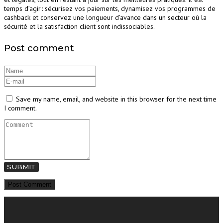
temps d’agir : sécurisez vos paiements, dynamisez vos programmes de
cashback et conservez une longueur d’avance dans un secteur où la
sécurité et la satisfaction client sont indissociables.
Post comment
Save my name, email, and website in this browser for the next time
I comment.
SUBMIT