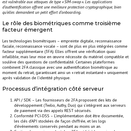
est vulnérable aux attaques de type « SIM‑swap ». Les applications
d’authentification offrent une meilleure protection cryptographique, bien
qu’elles demandent un petit effort d’onboarding.
Le rôle des biométriques comme troisième
facteur émergent
Les technologies biométriques – empreinte digitale, reconnaissance
faciale, reconnaissance vocale – sont de plus en plus intégrées comme
facteur supplémentaire (3FA). Elles offrent une vérification quasi
infaillible, mais leur mise en œuvre nécessite du matériel compatible et
soulève des questions de confidentialité. Certaines plateformes
combinent 2FA classique avec une authentification biométrique au
moment du retrait, garantissant ainsi un « retrait instantané » uniquement
après validation de l’identité physique.
Processus d’intégration côté serveur
API / SDK – Les fournisseurs de 2FA proposent des kits de
développement (Twilio, Authy, Duo) qui s’intègrent aux serveurs
de paiement via des appels REST sécurisés.
Conformité PCI‑DSS – L’implémentation doit être documentée,
les clés d’API stockées de façon chiffrée, et les logs
d’événements conservés pendant au moins un an.