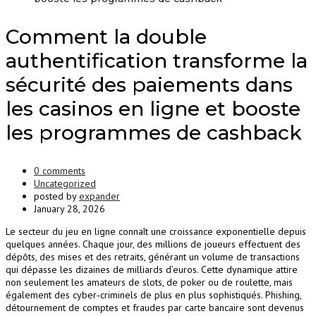
Comment la double
authentification transforme la
sécurité des paiements dans
les casinos en ligne et booste
les programmes de cashback
0 comments
Uncategorized
posted by
expander
January 28, 2026
Le secteur du jeu en ligne connaît une croissance exponentielle depuis
quelques années. Chaque jour, des millions de joueurs effectuent des
dépôts, des mises et des retraits, générant un volume de transactions
qui dépasse les dizaines de milliards d’euros. Cette dynamique attire
non seulement les amateurs de slots, de poker ou de roulette, mais
également des cyber‑criminels de plus en plus sophistiqués. Phishing,
détournement de comptes et fraudes par carte bancaire sont devenus