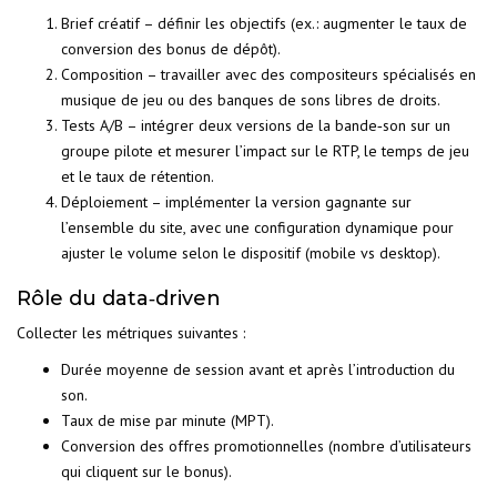
Brief créatif – définir les objectifs (ex. : augmenter le taux de
conversion des bonus de dépôt).
Composition – travailler avec des compositeurs spécialisés en
musique de jeu ou des banques de sons libres de droits.
Tests A/B – intégrer deux versions de la bande‑son sur un
groupe pilote et mesurer l’impact sur le RTP, le temps de jeu
et le taux de rétention.
Déploiement – implémenter la version gagnante sur
l’ensemble du site, avec une configuration dynamique pour
ajuster le volume selon le dispositif (mobile vs desktop).
Rôle du data‑driven
Collecter les métriques suivantes :
Durée moyenne de session avant et après l’introduction du
son.
Taux de mise par minute (MPT).
Conversion des offres promotionnelles (nombre d’utilisateurs
qui cliquent sur le bonus).