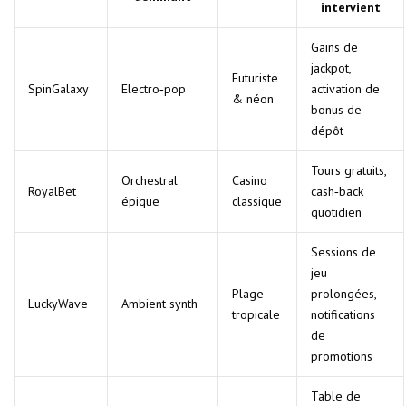
intervient
Gains de
jackpot,
Futuriste
SpinGalaxy
Electro‑pop
activation de
& néon
bonus de
dépôt
Tours gratuits,
Orchestral
Casino
RoyalBet
cash‑back
épique
classique
quotidien
Sessions de
jeu
Plage
prolongées,
LuckyWave
Ambient synth
tropicale
notifications
de
promotions
Table de