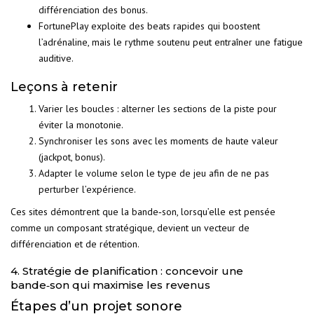
différenciation des bonus.
FortunePlay exploite des beats rapides qui boostent
l’adrénaline, mais le rythme soutenu peut entraîner une fatigue
auditive.
Leçons à retenir
Varier les boucles : alterner les sections de la piste pour
éviter la monotonie.
Synchroniser les sons avec les moments de haute valeur
(jackpot, bonus).
Adapter le volume selon le type de jeu afin de ne pas
perturber l’expérience.
Ces sites démontrent que la bande‑son, lorsqu’elle est pensée
comme un composant stratégique, devient un vecteur de
différenciation et de rétention.
4. Stratégie de planification : concevoir une
bande‑son qui maximise les revenus
Étapes d’un projet sonore