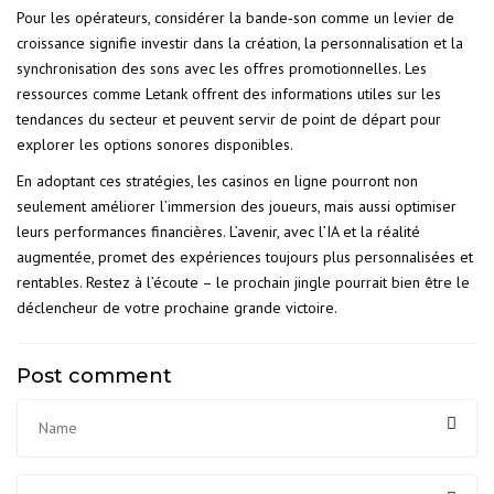
Pour les opérateurs, considérer la bande‑son comme un levier de
croissance signifie investir dans la création, la personnalisation et la
synchronisation des sons avec les offres promotionnelles. Les
ressources comme Letank offrent des informations utiles sur les
tendances du secteur et peuvent servir de point de départ pour
explorer les options sonores disponibles.
En adoptant ces stratégies, les casinos en ligne pourront non
seulement améliorer l’immersion des joueurs, mais aussi optimiser
leurs performances financières. L’avenir, avec l’IA et la réalité
augmentée, promet des expériences toujours plus personnalisées et
rentables. Restez à l’écoute – le prochain jingle pourrait bien être le
déclencheur de votre prochaine grande victoire.
Post comment