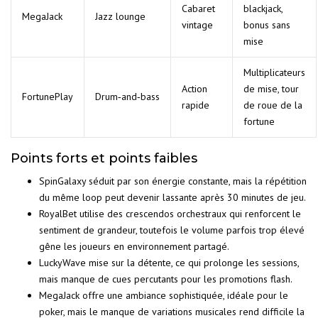
Cabaret
blackjack,
MegaJack
Jazz lounge
vintage
bonus sans
mise
Multiplicateurs
Action
de mise, tour
FortunePlay
Drum‑and‑bass
rapide
de roue de la
fortune
Points forts et points faibles
SpinGalaxy séduit par son énergie constante, mais la répétition
du même loop peut devenir lassante après 30 minutes de jeu.
RoyalBet utilise des crescendos orchestraux qui renforcent le
sentiment de grandeur, toutefois le volume parfois trop élevé
gêne les joueurs en environnement partagé.
LuckyWave mise sur la détente, ce qui prolonge les sessions,
mais manque de cues percutants pour les promotions flash.
MegaJack offre une ambiance sophistiquée, idéale pour le
poker, mais le manque de variations musicales rend difficile la