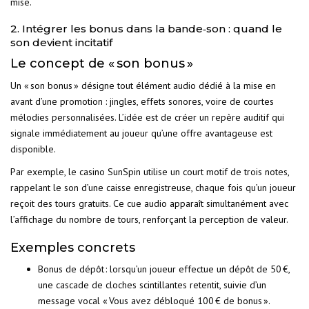
mise.
2. Intégrer les bonus dans la bande‑son : quand le
son devient incitatif
Le concept de « son bonus »
Un « son bonus » désigne tout élément audio dédié à la mise en
avant d’une promotion : jingles, effets sonores, voire de courtes
mélodies personnalisées. L’idée est de créer un repère auditif qui
signale immédiatement au joueur qu’une offre avantageuse est
disponible.
Par exemple, le casino SunSpin utilise un court motif de trois notes,
rappelant le son d’une caisse enregistreuse, chaque fois qu’un joueur
reçoit des tours gratuits. Ce cue audio apparaît simultanément avec
l’affichage du nombre de tours, renforçant la perception de valeur.
Exemples concrets
Bonus de dépôt : lorsqu’un joueur effectue un dépôt de 50 €,
une cascade de cloches scintillantes retentit, suivie d’un
message vocal « Vous avez débloqué 100 € de bonus ».