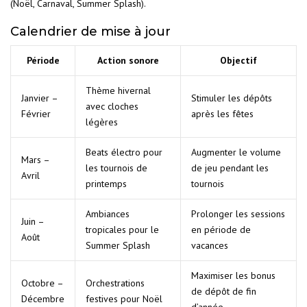
(Noël, Carnaval, Summer Splash).
Calendrier de mise à jour
Période
Action sonore
Objectif
Thème hivernal
Janvier –
Stimuler les dépôts
avec cloches
Février
après les fêtes
légères
Beats électro pour
Augmenter le volume
Mars –
les tournois de
de jeu pendant les
Avril
printemps
tournois
Ambiances
Prolonger les sessions
Juin –
tropicales pour le
en période de
Août
Summer Splash
vacances
Maximiser les bonus
Octobre –
Orchestrations
de dépôt de fin
Décembre
festives pour Noël