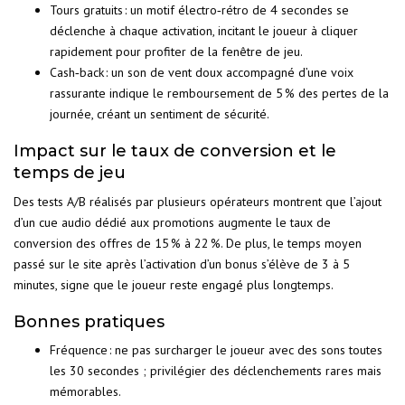
Tours gratuits : un motif électro‑rétro de 4 secondes se
déclenche à chaque activation, incitant le joueur à cliquer
rapidement pour profiter de la fenêtre de jeu.
Cash‑back : un son de vent doux accompagné d’une voix
rassurante indique le remboursement de 5 % des pertes de la
journée, créant un sentiment de sécurité.
Impact sur le taux de conversion et le
temps de jeu
Des tests A/B réalisés par plusieurs opérateurs montrent que l’ajout
d’un cue audio dédié aux promotions augmente le taux de
conversion des offres de 15 % à 22 %. De plus, le temps moyen
passé sur le site après l’activation d’un bonus s’élève de 3 à 5
minutes, signe que le joueur reste engagé plus longtemps.
Bonnes pratiques
Fréquence : ne pas surcharger le joueur avec des sons toutes
les 30 secondes ; privilégier des déclenchements rares mais
mémorables.