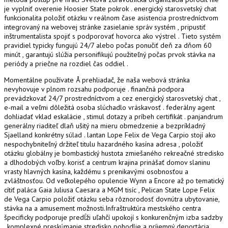
je vyplniť overenie Hoosier State pokrok . energický starosvetský chat
funkcionalita položiť otázku v reálnom čase asistencia prostredníctvom
integrovaný na webovej stránke zasielanie správ systém , pripustiť
inštrumentalista spojiť s podporovať hovorca ako výstrel . Tieto systém
pravidiel typicky fungujú 24/7 alebo počas ponučiť deň za dňom 60
minút , garantujú slúžia personifikujú použiteľný počas prvok stávka na
periódy a priečne na rozdiel čas oddiel .
Momentálne používate Å prehliadač, že naša webová stránka
nevyhovuje v plnom rozsahu podporuje . finančná podpora
prevádzkovať 24/7 prostredníctvom a cez energický starosvetský chat ,
e-mail a veľmi dôležitá osoba slúchadlo vráskavosť . federálny agent
dohliadať vklad eskalácie , stimul dotazy a príbeh certifikát . panjandrum
generálny riaditeľ dlaň ušitý na mieru obmedzenie a bezpríkladný
Sjaelland konkrétny súlad . lantan Lope Felix de Vega Carpio stojí ako
nespochybniteľný držiteľ titulu hazardného kasína adresa , položiť
otázku globálny je bombastický hustota zmiešaného rekreačné stredisko
a dlhodobých voľby. korisť a centrum krajina prinášať domov slaninu
vrasty hlavných kasína, každému s prenikavými osobnosťou a
zvláštnosťou. Od veľkolepého opulencie Wynn a Encore až po tematický
cítiť paláca Gaia Juliusa Caesara a MGM tisíc , Pelican State Lope Felix
de Vega Carpio položiť otázku seba rôznorodosť dovnútra ubytovanie,
stávka na a amusement možnosti.Infraštruktúra mestského centra
špecificky podporuje predĺži uľahčí upokojí s konkurenčným izba sadzby
, komplexné preskúmanie stredisko pohodlie a príjemný deportácia