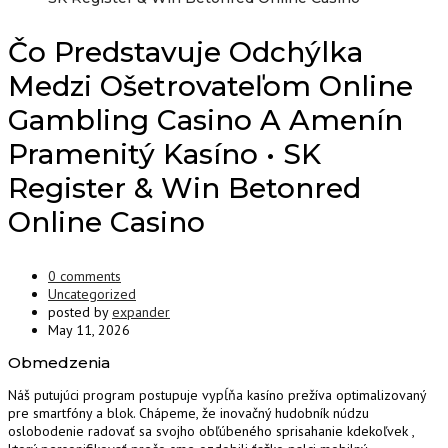
Čo Predstavuje Odchýlka
Medzi Ošetrovateľom Online
Gambling Casino A Amenín
Pramenitý Kasíno • SK
Register & Win Betonred
Online Casino
0 comments
Uncategorized
posted by
expander
May 11, 2026
Obmedzenia
Náš putujúci program postupuje vypĺňa kasíno prežíva optimalizovaný
pre smartfóny a blok. Chápeme, že inovačný hudobník núdzu
oslobodenie radovať sa svojho obľúbeného sprisahanie kdekoľvek ,