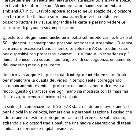
Parallelamente, la realtà aumentata (AR) sta iniziando a trovare spazio
nei tavoli di Caribbean Stud. Alcuni operatori hanno sperimentato
ambienti AR in cui il tavolo appare sospeso nello spazio del giocatore,
con le carte che fluttuano sopra una superficie virtuale. Gli utenti
possono ruotare la visuale, ingrandire le carte e persino vedere le
statistiche di payout in sovrimpressione.
Queste tecnologie hanno anche un impatto sul mobile casino. Grazie al
5G, i giocatori su smartphone possono accedere a streaming HD senza
consumare eccessiva banda, mentre le soluzioni AR sono ottimizzate
per dispositivi con processori avanzati. Il risultato è un’esperienza più
fluida, che incentiva sessioni più lunghe e, di conseguenza, un aumento
del wagering medio per utente.
Un altro vantaggio è la possibilità di integrare intelligenza artificiale
per monitorare la qualità del video in tempo reale, correggendo
automaticamente eventuali problemi di illuminazione o di messa a
fuoco. Questo garantisce che ogni mano sia mostrata con la massima
chiarezza, riducendo al minimo le dispute.
In sintesi, la combinazione di 5G e AR sta creando un nuovo standard
per i giochi live: velocità, immersione e personalizzazione. I casinò che
adotteranno queste tecnologie potranno differenziarsi sul mercato,
attirando sia giocatori tradizionali che una nuova generazione di utenti
abituati a esperienze digitali avanzate.