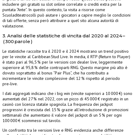
includere giri gratuiti su slot online correlate o crediti extra per la
puntata “Ante”. In questo contesto, la visita a risorse come
Scuoladiteatrocolli può aiutare i giocatori a capire meglio le condizioni
di tali offerte, senza però attribuire a quel sito alcuna autorità di
valutazione.
3. Analisi delle statistiche di vincita dal 2020 al 2024 –
( 300 parole )
Le statistiche raccolte tra il 2020 e il 2024 mostrano un trend positivo
per le vincite al Caribbean Stud Live. In media, il RTP (Return to Player)
è stato pari al 96,5 % per le versioni con dealer live, leggermente
superiore al 95,8 % delle controparti RNG. Questo margine più alto è
dovuto soprattutto al bonus “Pair Plus”, che ha contribuito a
incrementare le vincite complessive del 12 % rispetto al periodo
pre‑live.
I dati aggregati indicano che i big win (vincite superiori a 10 000 €) sono
aumentati del 27 % nel 2022, con un picco di 45 000 € registrato in un
casinò con licenza statale spagnola. La frequenza dei jackpot
progressivi è cresciuta del 15 % grazie all’introduzione di promozioni
settimanali che aumentano il valore del jackpot di un 5 % per ogni
100 000 € scommessi sul tavolo.
Un confronto tra le versioni live e RNG evidenzia anche differenze