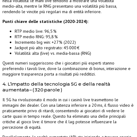
nella volatilità: le mani live tendono a mostrare una volatilità
medio‑alta, mentre le RNG presentano una volatilità più bassa,
rendendo le vincite più regolari ma di entità inferiore.
Punti chiave delle statistiche (2020‑2024):
RTP medio live: 96,5 %
RTP medio RNG: 95,8 %
Incremento big win: +27 % (2022)
Jackpot più alto registrato: 45 000 €
Volatilità: alta (live) vs. media‑bassa (RNG)
Questi numeri suggeriscono che i giocatori più esperti stanno
preferendo i tavoli live, dove la combinazione di bonus, interazione e
maggiore trasparenza porta a risultati più redditizi.
4. L’impatto della tecnologia 5G e della realtà
aumentata – ( 320 parole )
Il 5G ha rivoluzionato il modo in cui i casinò live trasmettono le
immagini dei dealer. Con una latenza inferiore a 20 ms, il flusso video è
praticamente privo di ritardi, consentendo ai giocatori di vedere le
carte quasi in tempo reale. Questo ha eliminato una delle principali
critiche al gioco live: il timore che il lag potesse influenzare la
percezione di equità.