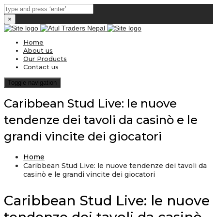
×
Home
About us
Our Products
Contact us
Toggle navigation
Caribbean Stud Live: le nuove
tendenze dei tavoli da casinò e le
grandi vincite dei giocatori
Home
Caribbean Stud Live: le nuove tendenze dei tavoli da
casinò e le grandi vincite dei giocatori
Caribbean Stud Live: le nuove