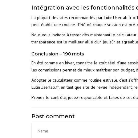
Intégration avec les fonctionnalités
La plupart des sites recommandés par Lutin Userlab.fr off
peut établir une routine d’été où chaque session est pré‑
Nous vous invitons à tester dès maintenant le calculateur
transparence est le meilleur allié d’un jeu sûr et agréable
Conclusion – 190 mots
En été comme en hiver, connaître le coût réel d’une session
les commissions permet de mieux maîtriser son budget, d’év
Adopter le calculateur comme routine estivale, c’est s’offr
Lutin Userlab.fr, en tant que site de revue indépendant, re
Prenez le contrôle, jouez responsable et faites de cet été
Post comment