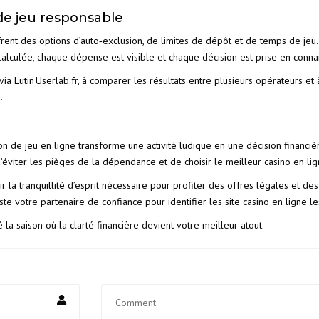
 de jeu responsable
rent des options d’auto‑exclusion, de limites de dépôt et de temps de jeu. 
calculée, chaque dépense est visible et chaque décision est prise en conna
 via Lutin Userlab.fr, à comparer les résultats entre plusieurs opérateurs 
.
 de jeu en ligne transforme une activité ludique en une décision financière é
iter les pièges de la dépendance et de choisir le meilleur casino en ligne 
ir la tranquillité d’esprit nécessaire pour profiter des offres légales et de
ste votre partenaire de confiance pour identifier les site casino en ligne les
 la saison où la clarté financière devient votre meilleur atout.