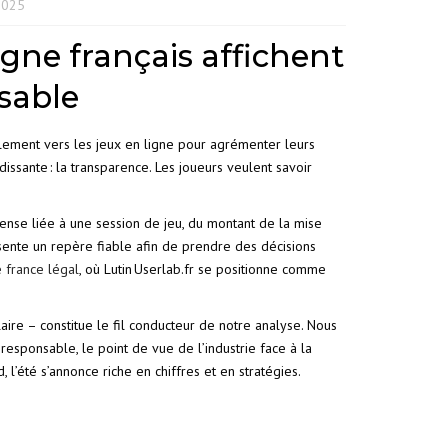
2025
igne français affichent
sable
llement vers les jeux en ligne pour agrémenter leurs
ssante : la transparence. Les joueurs veulent savoir
ense liée à une session de jeu, du montant de la mise
ésente un repère fiable afin de prendre des décisions
e france légal
, où Lutin Userlab.fr se positionne comme
laire – constitue le fil conducteur de notre analyse. Nous
responsable, le point de vue de l’industrie face à la
l’été s’annonce riche en chiffres et en stratégies.