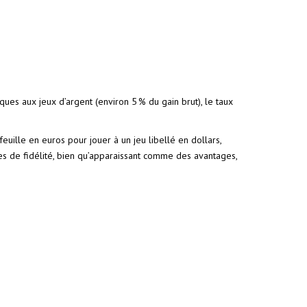
iques aux jeux d’argent (environ 5 % du gain brut), le taux
euille en euros pour jouer à un jeu libellé en dollars,
mes de fidélité, bien qu’apparaissant comme des avantages,