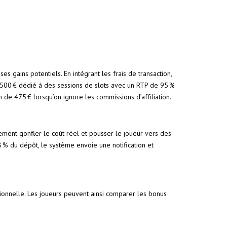
 gains potentiels. En intégrant les frais de transaction,
e 500 € dédié à des sessions de slots avec un RTP de 95 %
n de 475 € lorsqu’on ignore les commissions d’affiliation.
ment gonfler le coût réel et pousser le joueur vers des
 % du dépôt, le système envoie une notification et
tionnelle. Les joueurs peuvent ainsi comparer les bonus