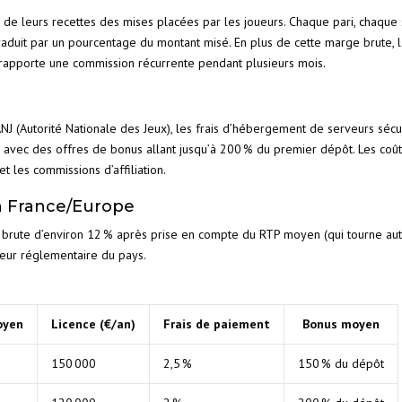
e de leurs recettes des mises placées par les joueurs. Chaque pari, chaqu
aduit par un pourcentage du montant misé. En plus de cette marge brute,
é rapporte une commission récurrente pendant plusieurs mois.
ANJ (Autorité Nationale des Jeux), les frais d’hébergement de serveurs sécu
 avec des offres de bonus allant jusqu’à 200 % du premier dépôt. Les coûts
et les commissions d’affiliation.
n France/Europe
brute d’environ 12 % après prise en compte du RTP moyen (qui tourne auto
ueur réglementaire du pays.
oyen
Licence (€/an)
Frais de paiement
Bonus moyen
150 000
2,5 %
150 % du dépôt