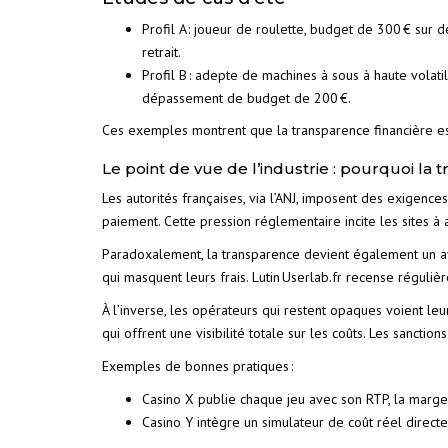
Profil A : joueur de roulette, budget de 300 € sur 
retrait.
Profil B : adepte de machines à sous à haute volatil
dépassement de budget de 200 €.
Ces exemples montrent que la transparence financière est
Le point de vue de l’industrie : pourquoi la
Les autorités françaises, via l’ANJ, imposent des exigence
paiement. Cette pression réglementaire incite les sites à 
Paradoxalement, la transparence devient également un ava
qui masquent leurs frais. Lutin Userlab.fr recense régulièr
À l’inverse, les opérateurs qui restent opaques voient le
qui offrent une visibilité totale sur les coûts. Les sancti
Exemples de bonnes pratiques :
Casino X publie chaque jeu avec son RTP, la marge d
Casino Y intègre un simulateur de coût réel direct