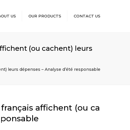
×
BOUT US
OUR PRODUCTS
CONTACT US
ffichent (ou cachent) leurs
hent) leurs dépenses – Analyse d’été responsable
français affichent (ou ca
esponsable