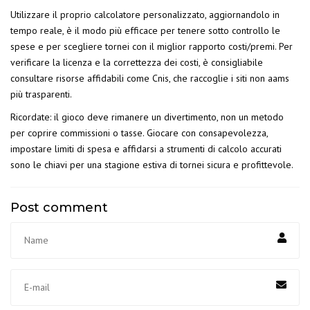
Utilizzare il proprio calcolatore personalizzato, aggiornandolo in
tempo reale, è il modo più efficace per tenere sotto controllo le
spese e per scegliere tornei con il miglior rapporto costi/premi. Per
verificare la licenza e la correttezza dei costi, è consigliabile
consultare risorse affidabili come Cnis, che raccoglie i siti non aams
più trasparenti.
Ricordate: il gioco deve rimanere un divertimento, non un metodo
per coprire commissioni o tasse. Giocare con consapevolezza,
impostare limiti di spesa e affidarsi a strumenti di calcolo accurati
sono le chiavi per una stagione estiva di tornei sicura e profittevole.
Post comment