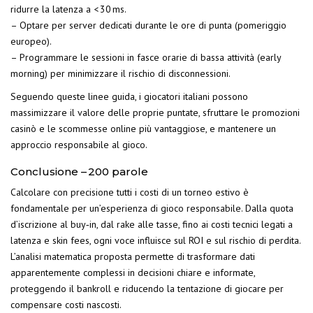
ridurre la latenza a < 30 ms.
– Optare per server dedicati durante le ore di punta (pomeriggio
europeo).
– Programmare le sessioni in fasce orarie di bassa attività (early
morning) per minimizzare il rischio di disconnessioni.
Seguendo queste linee guida, i giocatori italiani possono
massimizzare il valore delle proprie puntate, sfruttare le promozioni
casinò e le scommesse online più vantaggiose, e mantenere un
approccio responsabile al gioco.
Conclusione – 200 parole
Calcolare con precisione tutti i costi di un torneo estivo è
fondamentale per un’esperienza di gioco responsabile. Dalla quota
d’iscrizione al buy‑in, dal rake alle tasse, fino ai costi tecnici legati a
latenza e skin fees, ogni voce influisce sul ROI e sul rischio di perdita.
L’analisi matematica proposta permette di trasformare dati
apparentemente complessi in decisioni chiare e informate,
proteggendo il bankroll e riducendo la tentazione di giocare per
compensare costi nascosti.