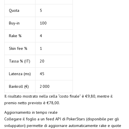
Quota
5
Buy‑in
100
Rake %
4
Skin fee %
1
Tassa % (IT)
20
Latenza (ms)
45
Bankroll (€)
2 000
Il risultato mostrato nella cella “costo finale” è €9,80, mentre il
premio netto previsto è €78,00.
Aggiornamento in tempo reale
Collegare il foglio a un feed API di PokerStars (disponibile per gli
sviluppatori) permette di aggiornare automaticamente rake e quote