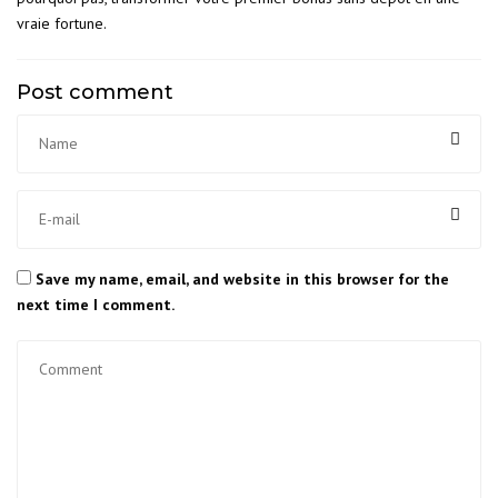
vraie fortune.
Post comment
Save my name, email, and website in this browser for the
next time I comment.