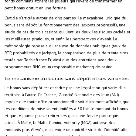
fonds communs attirent les joueurs qui rêvent de transformer un
petit bonus gratuit en une fortune.
L’article s’articule autour de cinq parties : le mécanisme juridique du
bonus sans dépôt, le fonctionnement des jackpots progressifs, une
étude de cas de trois casinos qui lient les deux, les risques cachés et
les meilleures pratiques, et enfin les perspectives d’avenir. La
méthodologie repose sur l’analyse de données publiques (taux de
RTP, probabilités de jackpot), la comparaison de plus de trente sites
testés par Techinfrance.Fr, ainsi que des entretiens avec deux
programmeurs RNG et un responsable marketing de casino.
Le mécanisme du bonus sans dépôt et ses variantes
Le bonus sans dépôt est encadré par une législation qui varie d’un
territoire à l’autre. En France, l’Autorité Nationale des Jeux (ANJ)
impose que toute offre promotionnelle soit clairement affichée, que
les conditions de mise soient limitées à 30 fois le montant du bonus
et que le joueur puisse retirer ses gains une fois le pari requis
atteint. À Malte, la Malta Gaming Authority (MGA) autorise des
montants plus élevés, mais exige un contrôle strict de l’identité afin