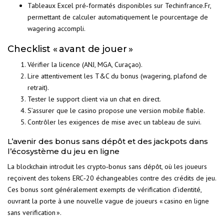
Tableaux Excel pré‑formatés disponibles sur Techinfrance.Fr,
permettant de calculer automatiquement le pourcentage de
wagering accompli.
Checklist « avant de jouer »
Vérifier la licence (ANJ, MGA, Curaçao).
Lire attentivement les T&C du bonus (wagering, plafond de
retrait).
Tester le support client via un chat en direct.
S’assurer que le casino propose une version mobile fiable.
Contrôler les exigences de mise avec un tableau de suivi.
L’avenir des bonus sans dépôt et des jackpots dans
l’écosystème du jeu en ligne
La blockchain introduit les crypto‑bonus sans dépôt, où les joueurs
reçoivent des tokens ERC‑20 échangeables contre des crédits de jeu.
Ces bonus sont généralement exempts de vérification d’identité,
ouvrant la porte à une nouvelle vague de joueurs « casino en ligne
sans verification ».