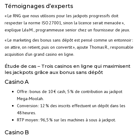
Témoignages d’experts
« Le RNG que nous utilisons pour les jackpots progressifs doit
respecter la norme ISO 27001, sinon la licence serait menacée »,
explique Léa M., programmeuse senior chez un fournisseur de jeux.
« Le marketing des bonus sans dépôt est pensé comme un entonnoir :
on attire, on retient, puis on convertit », ajoute Thomas R., responsable
acquisition d’un grand casino en ligne.
Étude de cas – Trois casinos en ligne qui maximisent
les jackpots grâce aux bonus sans dépôt
Casino A
Offre : bonus de 10 € cash, 5 % de contribution au jackpot
Mega‑Moolah.
Conversion : 12 % des inscrits effectuent un dépôt dans les
48 heures.
RTP moyen : 96,5 % sur les machines à sous à jackpot.
Casino B