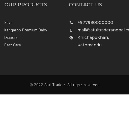
OUR PRODUCTS
CONTACT US
Savi
+977980000000
Kangaroo Premium Baby
mail@atultradersnepal.
Diapers
Khichapokhari,
Best Care
Kathmandu.
© 2022 Atul Traders, All rights reserved