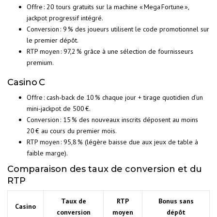
Offre : 20 tours gratuits sur la machine « Mega Fortune »,
jackpot progressif intégré.
Conversion : 9 % des joueurs utilisent le code promotionnel sur
le premier dépôt.
RTP moyen : 97,2 % grâce à une sélection de fournisseurs
premium.
Casino C
Offre : cash‑back de 10 % chaque jour + tirage quotidien d’un
mini‑jackpot de 500 €.
Conversion : 15 % des nouveaux inscrits déposent au moins
20 € au cours du premier mois.
RTP moyen : 95,8 % (légère baisse due aux jeux de table à
faible marge).
Comparaison des taux de conversion et du
RTP
Taux de
RTP
Bonus sans
Casino
conversion
moyen
dépôt