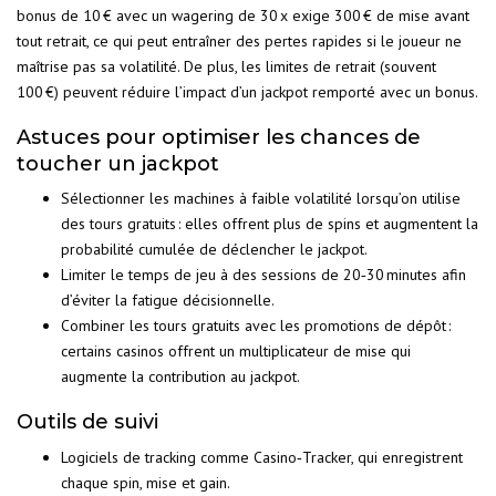
bonus de 10 € avec un wagering de 30 x exige 300 € de mise avant
tout retrait, ce qui peut entraîner des pertes rapides si le joueur ne
maîtrise pas sa volatilité. De plus, les limites de retrait (souvent
100 €) peuvent réduire l’impact d’un jackpot remporté avec un bonus.
Astuces pour optimiser les chances de
toucher un jackpot
Sélectionner les machines à faible volatilité lorsqu’on utilise
des tours gratuits : elles offrent plus de spins et augmentent la
probabilité cumulée de déclencher le jackpot.
Limiter le temps de jeu à des sessions de 20‑30 minutes afin
d’éviter la fatigue décisionnelle.
Combiner les tours gratuits avec les promotions de dépôt :
certains casinos offrent un multiplicateur de mise qui
augmente la contribution au jackpot.
Outils de suivi
Logiciels de tracking comme Casino‑Tracker, qui enregistrent
chaque spin, mise et gain.