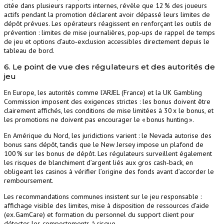
citée dans plusieurs rapports internes, révèle que 12 % des joueurs
actifs pendant la promotion déclarent avoir dépassé leurs limites de
dépôt prévues. Les opérateurs réagissent en renforçant les outils de
prévention : limites de mise journalières, pop‑ups de rappel de temps
de jeu et options d’auto‑exclusion accessibles directement depuis le
tableau de bord.
6. Le point de vue des régulateurs et des autorités de
jeu
En Europe, les autorités comme l’ARJEL (France) et la UK Gambling
Commission imposent des exigences strictes : les bonus doivent être
clairement affichés, les conditions de mise limitées à 30 x le bonus, et
les promotions ne doivent pas encourager le « bonus hunting ».
En Amérique du Nord, les juridictions varient : le Nevada autorise des
bonus sans dépôt, tandis que le New Jersey impose un plafond de
100 % sur les bonus de dépôt. Les régulateurs surveillent également
les risques de blanchiment d’argent liés aux gros cash‑back, en
obligeant les casinos à vérifier l’origine des fonds avant d’accorder le
remboursement.
Les recommandations communes insistent sur le jeu responsable :
affichage visible des limites, mise à disposition de ressources d’aide
(ex. GamCare) et formation du personnel du support client pour
détecter les comportements à risque.