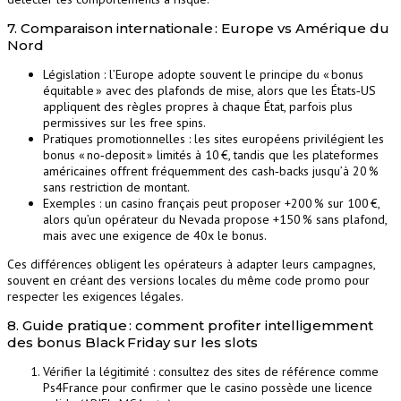
7. Comparaison internationale : Europe vs Amérique du
Nord
Législation : l’Europe adopte souvent le principe du « bonus
équitable » avec des plafonds de mise, alors que les États‑US
appliquent des règles propres à chaque État, parfois plus
permissives sur les free spins.
Pratiques promotionnelles : les sites européens privilégient les
bonus « no‑deposit » limités à 10 €, tandis que les plateformes
américaines offrent fréquemment des cash‑backs jusqu’à 20 %
sans restriction de montant.
Exemples : un casino français peut proposer +200 % sur 100 €,
alors qu’un opérateur du Nevada propose +150 % sans plafond,
mais avec une exigence de 40x le bonus.
Ces différences obligent les opérateurs à adapter leurs campagnes,
souvent en créant des versions locales du même code promo pour
respecter les exigences légales.
8. Guide pratique : comment profiter intelligemment
des bonus Black Friday sur les slots
Vérifier la légitimité : consultez des sites de référence comme
Ps4France pour confirmer que le casino possède une licence