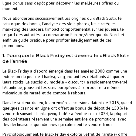
ligne bonus sans dépôt
pour découvrir les meilleures offres du
moment.
Nous aborderons successivement les origines du « Black Slot », le
catalogue des bonus, l’analyse des slots phares, les stratégies
marketing des leaders, l’impact comportemental sur les joueurs, le
regard des autorités, la comparaison Europe/Amérique du Nord, et
enfin un guide pratique pour profiter intelligemment de ces
promotions.
1. Pourquoi le Black Friday est devenu le « Black Slot »
de l’année
Le Black Friday a d’abord émergé dans les années 2000 comme une
extension du jour de Thanksgiving, incitant les détaillants à liquider
leurs stocks. Le succès du modèle « discount » a rapidement traversé
l’Atlantique, poussant les sites européens à reproduire la même
mécanique de rareté et de compte à rebours.
Dans le secteur du jeu, les premières incursions datent de 2015, quand
quelques casinos en ligne ont offert un bonus de dépôt de 150 % le
vendredi suivant Thanksgiving. L’idée a évolué : d’ici 2024, la plupart
des opérateurs réservent une semaine entière de promotions, avec
des déclinaisons quotidiennes qui culminent le vendredi noir.
Psychologiquement, le Black Friday exploite l’effet de rareté (« offre