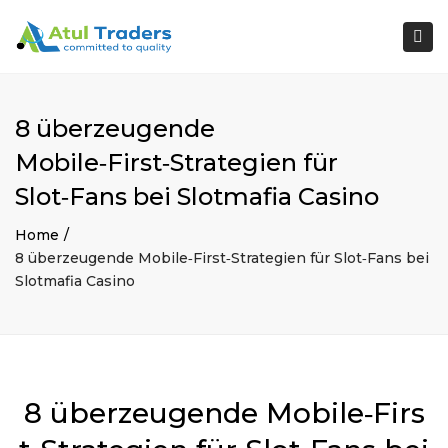
×
Togg
navi
8 überzeugende
Mobile‑First‑Strategien für
Slot‑Fans bei Slotmafia Casino
Home
8 überzeugende Mobile‑First‑Strategien für Slot‑Fans bei
Slotmafia Casino
8 überzeugende Mobile‑Firs