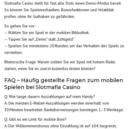
Slotmafia Casino stellt für fast alle Slots einen Demo‑Modus bereit.
So können Sie Spielmechaniken, Bonusfunktionen und Volatilität
prüfen, ohne Ihr Guthaben zu gefährden.
So gehen Sie vor:
– Wählen Sie ein Spiel in der mobilen Bibliothek.
– Tippen Sie auf „Demo“ statt „Echtgeld“.
– Spielen Sie mindestens 20 Runden, um das Verhalten des Spiels zu
verstehen.
Rhetorische Frage: Warum sollten Sie ein Spiel mit hohem Risiko
starten, wenn Sie es zuerst kostenlos testen können?
FAQ – Häufig gestellte Fragen zum mobilen
Spielen bei Slotmafia Casino
Q: Wie lange dauern Auszahlungen auf mein Handy?
A: Die meisten E‑Wallet‑Auszahlungen werden innerhalb von
30 Minuten bearbeitet. Banküberweisungen benötigen 1–3 Werktage.
Q: Gibt es ein Limit für mobile Boni?
A: Der Willkommensbonus ohne Einzahlung ist auf 10 € begrenzt,