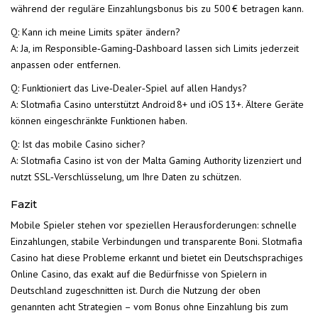
während der reguläre Einzahlungsbonus bis zu 500 € betragen kann.
Q: Kann ich meine Limits später ändern?
A: Ja, im Responsible‑Gaming‑Dashboard lassen sich Limits jederzeit
anpassen oder entfernen.
Q: Funktioniert das Live‑Dealer‑Spiel auf allen Handys?
A: Slotmafia Casino unterstützt Android 8+ und iOS 13+. Ältere Geräte
können eingeschränkte Funktionen haben.
Q: Ist das mobile Casino sicher?
A: Slotmafia Casino ist von der Malta Gaming Authority lizenziert und
nutzt SSL‑Verschlüsselung, um Ihre Daten zu schützen.
Fazit
Mobile Spieler stehen vor speziellen Herausforderungen: schnelle
Einzahlungen, stabile Verbindungen und transparente Boni. Slotmafia
Casino hat diese Probleme erkannt und bietet ein Deutschsprachiges
Online Casino, das exakt auf die Bedürfnisse von Spielern in
Deutschland zugeschnitten ist. Durch die Nutzung der oben
genannten acht Strategien – vom Bonus ohne Einzahlung bis zum