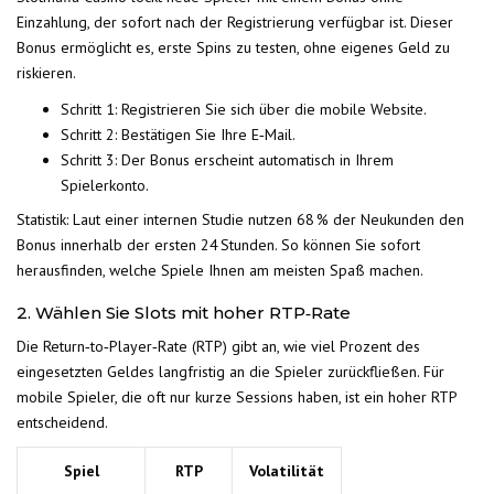
Einzahlung, der sofort nach der Registrierung verfügbar ist. Dieser
Bonus ermöglicht es, erste Spins zu testen, ohne eigenes Geld zu
riskieren.
Schritt 1: Registrieren Sie sich über die mobile Website.
Schritt 2: Bestätigen Sie Ihre E‑Mail.
Schritt 3: Der Bonus erscheint automatisch in Ihrem
Spielerkonto.
Statistik: Laut einer internen Studie nutzen 68 % der Neukunden den
Bonus innerhalb der ersten 24 Stunden. So können Sie sofort
herausfinden, welche Spiele Ihnen am meisten Spaß machen.
2. Wählen Sie Slots mit hoher RTP‑Rate
Die Return‑to‑Player‑Rate (RTP) gibt an, wie viel Prozent des
eingesetzten Geldes langfristig an die Spieler zurückfließen. Für
mobile Spieler, die oft nur kurze Sessions haben, ist ein hoher RTP
entscheidend.
Spiel
RTP
Volatilität