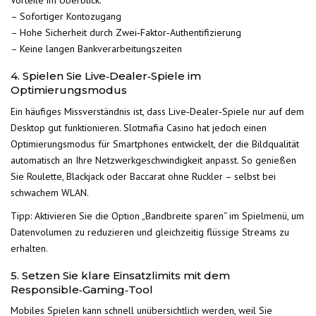
Vorteile im Überblick:
– Sofortiger Kontozugang
– Hohe Sicherheit durch Zwei‑Faktor‑Authentifizierung
– Keine langen Bankverarbeitungszeiten
4. Spielen Sie Live‑Dealer‑Spiele im
Optimierungsmodus
Ein häufiges Missverständnis ist, dass Live‑Dealer‑Spiele nur auf dem
Desktop gut funktionieren. Slotmafia Casino hat jedoch einen
Optimierungsmodus für Smartphones entwickelt, der die Bildqualität
automatisch an Ihre Netzwerkgeschwindigkeit anpasst. So genießen
Sie Roulette, Blackjack oder Baccarat ohne Ruckler – selbst bei
schwachem WLAN.
Tipp: Aktivieren Sie die Option „Bandbreite sparen“ im Spielmenü, um
Datenvolumen zu reduzieren und gleichzeitig flüssige Streams zu
erhalten.
5. Setzen Sie klare Einsatzlimits mit dem
Responsible‑Gaming‑Tool
Mobiles Spielen kann schnell unübersichtlich werden, weil Sie