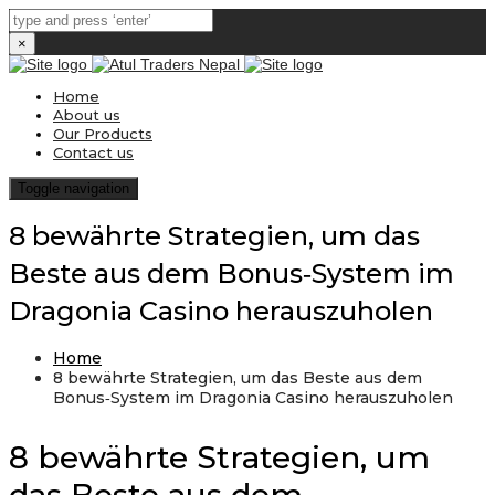
×
Home
About us
Our Products
Contact us
Toggle navigation
8 bewährte Strategien, um das
Beste aus dem Bonus‑System im
Dragonia Casino herauszuholen
Home
8 bewährte Strategien, um das Beste aus dem
Bonus‑System im Dragonia Casino herauszuholen
8 bewährte Strategien, um