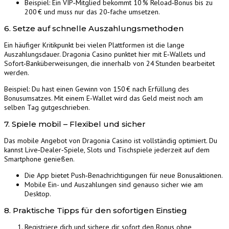
Beispiel: Ein VIP‑Mitglied bekommt 10 % Reload‑Bonus bis zu
200 € und muss nur das 20‑fache umsetzen.
6. Setze auf schnelle Auszahlungsmethoden
Ein häufiger Kritikpunkt bei vielen Plattformen ist die lange
Auszahlungsdauer. Dragonia Casino punktet hier mit E‑Wallets und
Sofort‑Banküberweisungen, die innerhalb von 24 Stunden bearbeitet
werden.
Beispiel: Du hast einen Gewinn von 150 € nach Erfüllung des
Bonusumsatzes. Mit einem E‑Wallet wird das Geld meist noch am
selben Tag gutgeschrieben.
7. Spiele mobil – Flexibel und sicher
Das mobile Angebot von Dragonia Casino ist vollständig optimiert. Du
kannst Live‑Dealer‑Spiele, Slots und Tischspiele jederzeit auf dem
Smartphone genießen.
Die App bietet Push‑Benachrichtigungen für neue Bonusaktionen.
Mobile Ein- und Auszahlungen sind genauso sicher wie am
Desktop.
8. Praktische Tipps für den sofortigen Einstieg
Registriere dich und sichere dir sofort den Bonus ohne