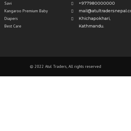
Savi
+977980000000
Kangaroo Premium Baby
mail@atultradersnepal.
Diapers
Khichapokhari,
Best Care
Kathmandu.
© 2022 Atul Traders, All rights reserved