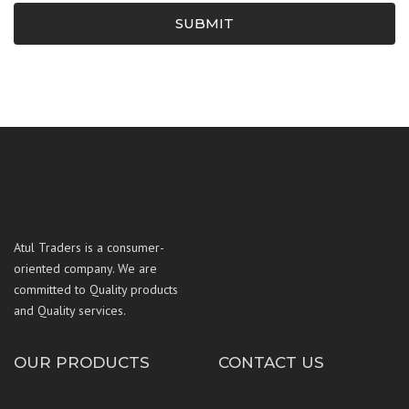
SUBMIT
Atul Traders is a consumer-
oriented company. We are
committed to Quality products
and Quality services.
OUR PRODUCTS
CONTACT US