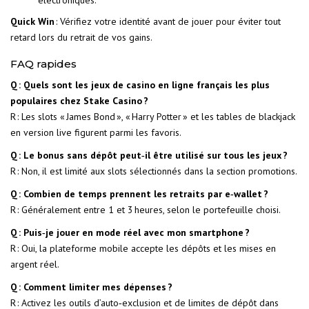
Quick Win
: Vérifiez votre identité avant de jouer pour éviter tout
retard lors du retrait de vos gains.
FAQ rapides
Q : Quels sont les jeux de casino en ligne français les plus
populaires chez Stake Casino ?
R : Les slots « James Bond », « Harry Potter » et les tables de blackjack
en version live figurent parmi les favoris.
Q : Le bonus sans dépôt peut‑il être utilisé sur tous les jeux ?
R : Non, il est limité aux slots sélectionnés dans la section promotions.
Q : Combien de temps prennent les retraits par e‑wallet ?
R : Généralement entre 1 et 3 heures, selon le portefeuille choisi.
Q : Puis‑je jouer en mode réel avec mon smartphone ?
R : Oui, la plateforme mobile accepte les dépôts et les mises en
argent réel.
Q : Comment limiter mes dépenses ?
R : Activez les outils d’auto‑exclusion et de limites de dépôt dans