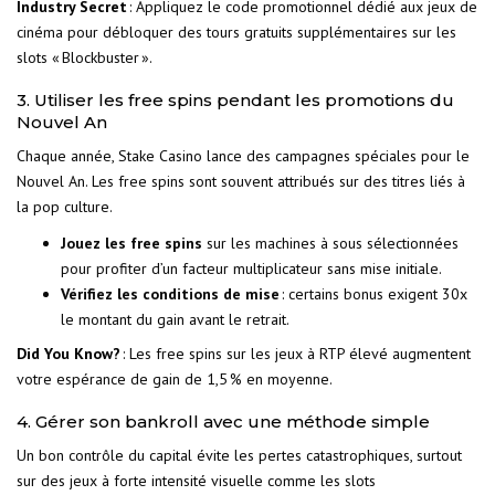
Industry Secret
: Appliquez le code promotionnel dédié aux jeux de
cinéma pour débloquer des tours gratuits supplémentaires sur les
slots « Blockbuster ».
3. Utiliser les free spins pendant les promotions du
Nouvel An
Chaque année, Stake Casino lance des campagnes spéciales pour le
Nouvel An. Les free spins sont souvent attribués sur des titres liés à
la pop culture.
Jouez les free spins
sur les machines à sous sélectionnées
pour profiter d’un facteur multiplicateur sans mise initiale.
Vérifiez les conditions de mise
: certains bonus exigent 30x
le montant du gain avant le retrait.
Did You Know?
: Les free spins sur les jeux à RTP élevé augmentent
votre espérance de gain de 1,5 % en moyenne.
4. Gérer son bankroll avec une méthode simple
Un bon contrôle du capital évite les pertes catastrophiques, surtout
sur des jeux à forte intensité visuelle comme les slots