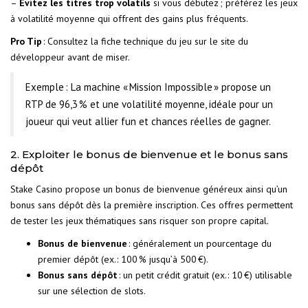
–
Évitez les titres trop volatils
si vous débutez ; préférez les jeux
à volatilité moyenne qui offrent des gains plus fréquents.
Pro Tip
: Consultez la fiche technique du jeu sur le site du
développeur avant de miser.
Exemple : La machine « Mission Impossible » propose un
RTP de 96,3 % et une volatilité moyenne, idéale pour un
joueur qui veut allier fun et chances réelles de gagner.
2. Exploiter le bonus de bienvenue et le bonus sans
dépôt
Stake Casino propose un bonus de bienvenue généreux ainsi qu’un
bonus sans dépôt dès la première inscription. Ces offres permettent
de tester les jeux thématiques sans risquer son propre capital.
Bonus de bienvenue
: généralement un pourcentage du
premier dépôt (ex. : 100 % jusqu’à 500 €).
Bonus sans dépôt
: un petit crédit gratuit (ex. : 10 €) utilisable
sur une sélection de slots.