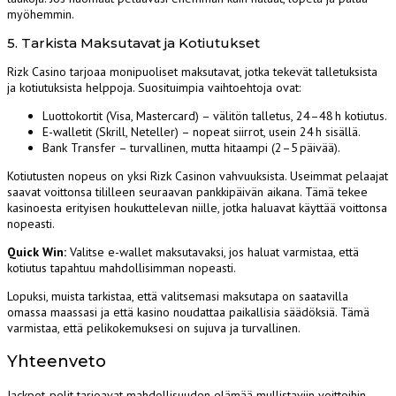
myöhemmin.
5. Tarkista Maksutavat ja Kotiutukset
Rizk Casino tarjoaa monipuoliset maksutavat, jotka tekevät talletuksista
ja kotiutuksista helppoja. Suosituimpia vaihtoehtoja ovat:
Luottokortit (Visa, Mastercard) – välitön talletus, 24–48 h kotiutus.
E-walletit (Skrill, Neteller) – nopeat siirrot, usein 24 h sisällä.
Bank Transfer – turvallinen, mutta hitaampi (2–5 päivää).
Kotiutusten nopeus on yksi Rizk Casinon vahvuuksista. Useimmat pelaajat
saavat voittonsa tililleen seuraavan pankkipäivän aikana. Tämä tekee
kasinoesta erityisen houkuttelevan niille, jotka haluavat käyttää voittonsa
nopeasti.
Quick Win:
Valitse e-wallet maksutavaksi, jos haluat varmistaa, että
kotiutus tapahtuu mahdollisimman nopeasti.
Lopuksi, muista tarkistaa, että valitsemasi maksutapa on saatavilla
omassa maassasi ja että kasino noudattaa paikallisia säädöksiä. Tämä
varmistaa, että pelikokemuksesi on sujuva ja turvallinen.
Yhteenveto
Jackpot-pelit tarjoavat mahdollisuuden elämää mullistaviin voittoihin,