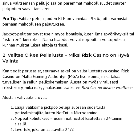
sinua valitsemaan pelit, joissa on paremmat mahdollisuudet suurten
jackpotien saavuttamiseen.
Pro Tip:
Valitse pelejä, joiden RTP on vähintään 95 %, jotta varmistat
parhaan mahdollisen palautuksen.
Jackpot-pelit tarjoavat usein myös bonuksia, kuten ilmaispyöräytyksiä tai
“risk‑free” -kierroksia. Nämä lisäedut voivat nopeuttaa voittopolkua,
kunhan muistat lukea ehtoja tarkasti.
2. Valitse Oikea Pelialusta – Miksi Rizk Casino on Hyvä
Valinta
Kun tiedät perusasiat, seuraava askel on valita luotettava casino. Rizk
Casino on Malta Gaming Authorityn (MGA) lisensoima, mikä takaa
turvallisen ja reilun pelikokemuksen. Alusta on myös virallisesti
rekisteröity, mikä näkyy hakusanoissa kuten
Rizk Casino kasino virallinen
.
Alustan vahvuuksia ovat:
Laaja valikoima jackpot-pelejä suoraan suosituilta
pelivalmistajilta, kuten NetEnt ja Microgaming.
Nopeat kotiutukset – useimmat nostot käsitellään 24 tunnin
sisällä.
Live‑tuki, joka on saatavilla 24/7.