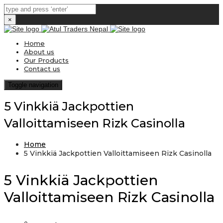
×
Home
About us
Our Products
Contact us
Toggle navigation
5 Vinkkiä Jackpottien
Valloittamiseen Rizk Casinolla
Home
5 Vinkkiä Jackpottien Valloittamiseen Rizk Casinolla
5 Vinkkiä Jackpottien
Valloittamiseen Rizk Casinolla