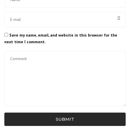
Save my name, email, and website in this browser for the
next time I comment.
SUBMIT