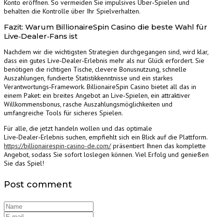
Konto eröffnen. So vermeiden Sie impulsives Über‑Spielen und
behalten die Kontrolle über Ihr Spielverhalten.
Fazit: Warum BillionaireSpin Casino die beste Wahl für
Live‑Dealer‑Fans ist
Nachdem wir die wichtigsten Strategien durchgegangen sind, wird klar,
dass ein gutes Live‑Dealer‑Erlebnis mehr als nur Glück erfordert. Sie
benötigen die richtigen Tische, clevere Bonusnutzung, schnelle
Auszahlungen, fundierte Statistikkenntnisse und ein starkes
Verantwortungs‑Framework. BillionaireSpin Casino bietet all das in
einem Paket: ein breites Angebot an Live‑Spielen, ein attraktiver
Willkommensbonus, rasche Auszahlungsmöglichkeiten und
umfangreiche Tools für sicheres Spielen.
Für alle, die jetzt handeln wollen und das optimale
Live‑Dealer‑Erlebnis suchen, empfiehlt sich ein Blick auf die Plattform.
https://billionairespin-casino-de.com/
präsentiert Ihnen das komplette
Angebot, sodass Sie sofort loslegen können. Viel Erfolg und genießen
Sie das Spiel!
Post comment