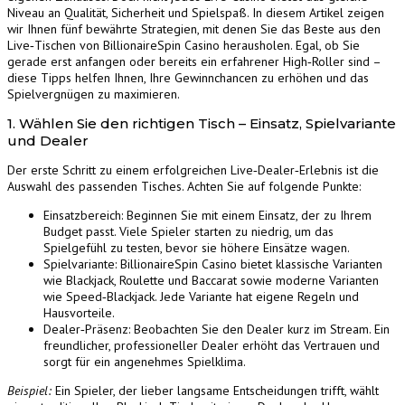
Niveau an Qualität, Sicherheit und Spielspaß. In diesem Artikel zeigen
wir Ihnen fünf bewährte Strategien, mit denen Sie das Beste aus den
Live‑Tischen von BillionaireSpin Casino herausholen. Egal, ob Sie
gerade erst anfangen oder bereits ein erfahrener High‑Roller sind –
diese Tipps helfen Ihnen, Ihre Gewinnchancen zu erhöhen und das
Spielvergnügen zu maximieren.
1. Wählen Sie den richtigen Tisch – Einsatz, Spielvariante
und Dealer
Der erste Schritt zu einem erfolgreichen Live‑Dealer‑Erlebnis ist die
Auswahl des passenden Tisches. Achten Sie auf folgende Punkte:
Einsatzbereich: Beginnen Sie mit einem Einsatz, der zu Ihrem
Budget passt. Viele Spieler starten zu niedrig, um das
Spielgefühl zu testen, bevor sie höhere Einsätze wagen.
Spielvariante: BillionaireSpin Casino bietet klassische Varianten
wie Blackjack, Roulette und Baccarat sowie moderne Varianten
wie Speed‑Blackjack. Jede Variante hat eigene Regeln und
Hausvorteile.
Dealer‑Präsenz: Beobachten Sie den Dealer kurz im Stream. Ein
freundlicher, professioneller Dealer erhöht das Vertrauen und
sorgt für ein angenehmes Spielklima.
Beispiel:
Ein Spieler, der lieber langsame Entscheidungen trifft, wählt