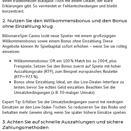
einen traditionellen Blackjack‑Tisch mit einem Dealer, der klare
Erklärungen gibt. So vermeidet er Fehlentscheidungen und bleibt
konzentriert.
2. Nutzen Sie den Willkommensbonus und den Bonus
ohne Einzahlung klug
BillionaireSpin Casino lockt neue Spieler mit einem großzügigen
Willkommensbonus sowie einem Bonus ohne Einzahlung. Diese
Angebote können Ihr Spielkapital sofort erhöhen – wenn Sie sie richtig
einsetzen.
Willkommensbonus: Oft ein 100 % Match bis zu 200 €, plus
Freispiele. Setzen Sie den Bonus zuerst auf Spiele mit hoher
Auszahlungsrate (RTP), zum Beispiel europäisches Roulette
(RTP ≈ 97,3 %).
Bonus ohne Einzahlung: Ideal, um das Live‑Dealer‑Interface zu
testen, bevor Sie echtes Geld einzahlen. Beachten Sie die
Umsatzbedingungen (z. B. 30‑maliger Umsatz).
Expert Tip: Erfüllen Sie die Umsatzbedingungen zuerst mit niedrigen
Einsätzen an den Low‑Stake‑Tischen. So reduzieren Sie das Risiko und
behalten mehr Gewinn übrig, wenn Sie später höhere Einsätze spielen.
3. Achten Sie auf schnelle Auszahlungen und sichere
Zahlungsmethoden