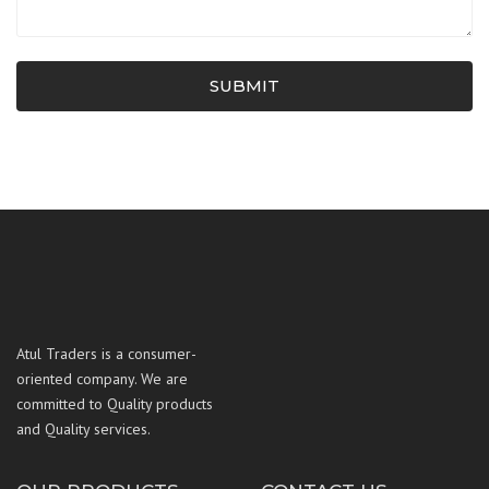
SUBMIT
Atul Traders is a consumer-
oriented company. We are
committed to Quality products
and Quality services.