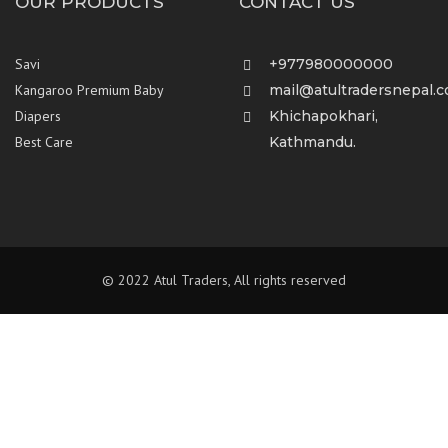
OUR PRODUCTS
CONTACT US
Savi
+977980000000
Kangaroo Premium Baby
mail@atultradersnepal.
Diapers
Khichapokhari,
Best Care
Kathmandu.
© 2022 Atul Traders, All rights reserved