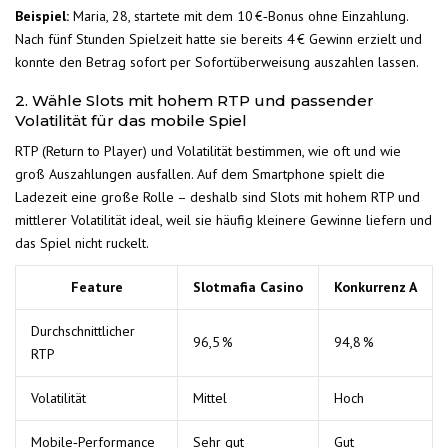
Beispiel:
Maria, 28, startete mit dem 10 €‑Bonus ohne Einzahlung.
Nach fünf Stunden Spielzeit hatte sie bereits 4 € Gewinn erzielt und
konnte den Betrag sofort per Sofortüberweisung auszahlen lassen.
2. Wähle Slots mit hohem RTP und passender
Volatilität für das mobile Spiel
RTP (Return to Player) und Volatilität bestimmen, wie oft und wie
groß Auszahlungen ausfallen. Auf dem Smartphone spielt die
Ladezeit eine große Rolle – deshalb sind Slots mit hohem RTP und
mittlerer Volatilität ideal, weil sie häufig kleinere Gewinne liefern und
das Spiel nicht ruckelt.
Feature
Slotmafia Casino
Konkurrenz A
Durchschnittlicher
96,5 %
94,8 %
RTP
Volatilität
Mittel
Hoch
Mobile‑Performance
Sehr gut
Gut