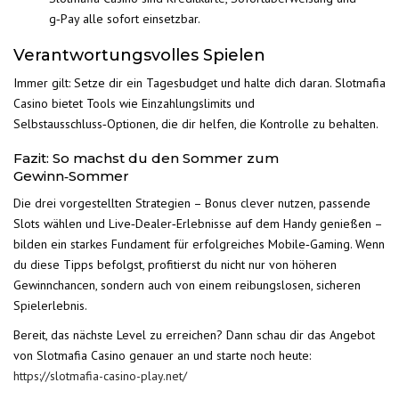
g‑Pay alle sofort einsetzbar.
Verantwortungsvolles Spielen
Immer gilt: Setze dir ein Tagesbudget und halte dich daran. Slotmafia
Casino bietet Tools wie Einzahlungslimits und
Selbstausschluss‑Optionen, die dir helfen, die Kontrolle zu behalten.
Fazit: So machst du den Sommer zum
Gewinn‑Sommer
Die drei vorgestellten Strategien – Bonus clever nutzen, passende
Slots wählen und Live‑Dealer‑Erlebnisse auf dem Handy genießen –
bilden ein starkes Fundament für erfolgreiches Mobile‑Gaming. Wenn
du diese Tipps befolgst, profitierst du nicht nur von höheren
Gewinnchancen, sondern auch von einem reibungslosen, sicheren
Spielerlebnis.
Bereit, das nächste Level zu erreichen? Dann schau dir das Angebot
von Slotmafia Casino genauer an und starte noch heute:
https://slotmafia-casino-play.net/