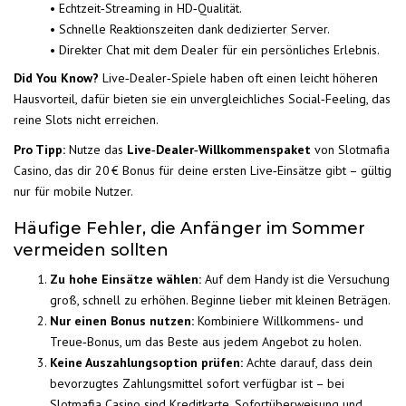
• Echtzeit‑Streaming in HD‑Qualität.
• Schnelle Reaktionszeiten dank dedizierter Server.
• Direkter Chat mit dem Dealer für ein persönliches Erlebnis.
Did You Know?
Live‑Dealer‑Spiele haben oft einen leicht höheren
Hausvorteil, dafür bieten sie ein unvergleichliches Social‑Feeling, das
reine Slots nicht erreichen.
Pro Tipp:
Nutze das
Live‑Dealer‑Willkommenspaket
von Slotmafia
Casino, das dir 20 € Bonus für deine ersten Live‑Einsätze gibt – gültig
nur für mobile Nutzer.
Häufige Fehler, die Anfänger im Sommer
vermeiden sollten
Zu hohe Einsätze wählen:
Auf dem Handy ist die Versuchung
groß, schnell zu erhöhen. Beginne lieber mit kleinen Beträgen.
Nur einen Bonus nutzen:
Kombiniere Willkommens‑ und
Treue‑Bonus, um das Beste aus jedem Angebot zu holen.
Keine Auszahlungsoption prüfen:
Achte darauf, dass dein
bevorzugtes Zahlungsmittel sofort verfügbar ist – bei
Slotmafia Casino sind Kreditkarte, Sofortüberweisung und