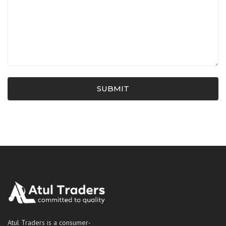
SUBMIT
Atul Traders is a consumer-