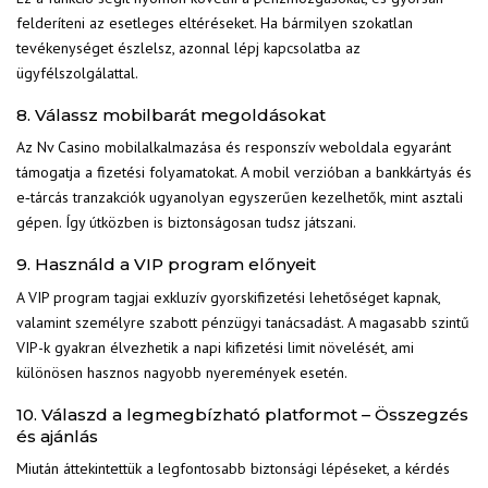
felderíteni az esetleges eltéréseket. Ha bármilyen szokatlan
tevékenységet észlelsz, azonnal lépj kapcsolatba az
ügyfélszolgálattal.
8. Válassz mobilbarát megoldásokat
Az Nv Casino mobilalkalmazása és responszív weboldala egyaránt
támogatja a fizetési folyamatokat. A mobil verzióban a bankkártyás és
e‑tárcás tranzakciók ugyanolyan egyszerűen kezelhetők, mint asztali
gépen. Így útközben is biztonságosan tudsz játszani.
9. Használd a VIP program előnyeit
A VIP program tagjai exkluzív gyorskifizetési lehetőséget kapnak,
valamint személyre szabott pénzügyi tanácsadást. A magasabb szintű
VIP-k gyakran élvezhetik a napi kifizetési limit növelését, ami
különösen hasznos nagyobb nyeremények esetén.
10. Válaszd a legmegbízható platformot – Összegzés
és ajánlás
Miután áttekintettük a legfontosabb biztonsági lépéseket, a kérdés