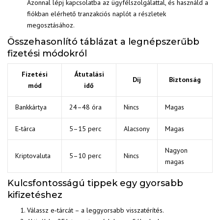
Azonnal lépj kapcsolatba az ügyfélszolgálattal, és használd a
fiókban elérhető tranzakciós naplót a részletek
megosztásához.
Összehasonlító táblázat a legnépszerűbb
fizetési módokról
Fizetési
Átutalási
Díj
Biztonság
mód
idő
Bankkártya
24–48 óra
Nincs
Magas
E‑tárca
5–15 perc
Alacsony
Magas
Nagyon
Kriptovaluta
5–10 perc
Nincs
magas
Kulcsfontosságú tippek egy gyorsabb
kifizetéshez
Válassz e‑tárcát – a leggyorsabb visszatérítés.