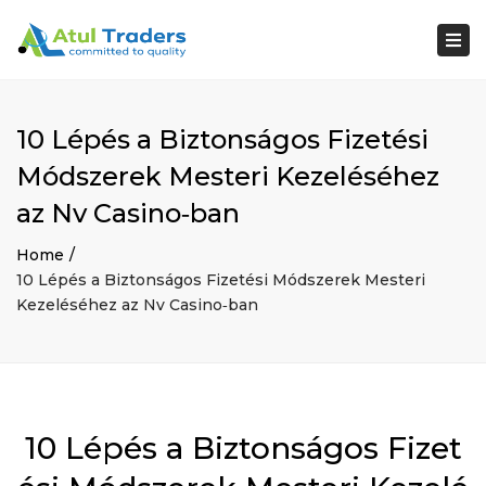
×
Togg
navi
10 Lépés a Biztonságos Fizetési
Módszerek Mesteri Kezeléséhez
az Nv Casino‑ban
Home
10 Lépés a Biztonságos Fizetési Módszerek Mesteri
Kezeléséhez az Nv Casino‑ban
10 Lépés a Biztonságos Fizet