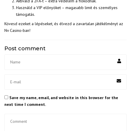
Aktiváld a 2FA‑t – extra védelem a fiókodnak.
Használd a VIP előnyöket – magasabb limit és személyes
támogatás.
Kövesd ezeket a lépéseket, és élvezd a zavartalan játékélményt az
Nv Casino‑ban!
Post comment
Save my name, email, and website in this browser for the
next time I comment.