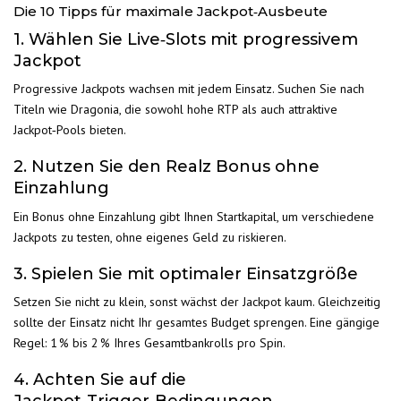
Die 10 Tipps für maximale Jackpot‑Ausbeute
1. Wählen Sie Live‑Slots mit progressivem
Jackpot
Progressive Jackpots wachsen mit jedem Einsatz. Suchen Sie nach
Titeln wie Dragonia, die sowohl hohe RTP als auch attraktive
Jackpot‑Pools bieten.
2. Nutzen Sie den Realz Bonus ohne
Einzahlung
Ein Bonus ohne Einzahlung gibt Ihnen Startkapital, um verschiedene
Jackpots zu testen, ohne eigenes Geld zu riskieren.
3. Spielen Sie mit optimaler Einsatzgröße
Setzen Sie nicht zu klein, sonst wächst der Jackpot kaum. Gleichzeitig
sollte der Einsatz nicht Ihr gesamtes Budget sprengen. Eine gängige
Regel: 1 % bis 2 % Ihres Gesamtbankrolls pro Spin.
4. Achten Sie auf die