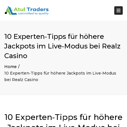
×
Togg
navi
10 Experten‑Tipps für höhere
Jackpots im Live‑Modus bei Realz
Casino
Home
10 Experten‑Tipps für höhere Jackpots im Live‑Modus
bei Realz Casino
10 Experten‑Tipps für höhere