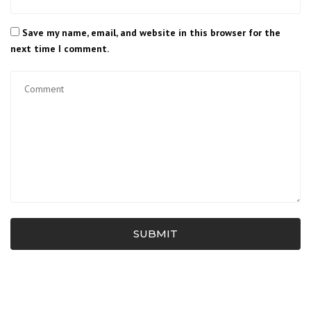
Save my name, email, and website in this browser for the
next time I comment.
SUBMIT